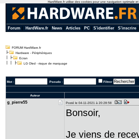
HardWare.fr utilise des cookies pour une navigation optimale et de
Forum
|
HardWare.fr
|
News
|
Articles
|
PC
|
S'identifier
|
S'inscrire
FORUM HardWare.fr
Hardware - Périphériques
Ecran
LG Oled - risque de marquage
Mot :
Pseudo :
Filtrer
Auteur
g_pierre55
Posté le 04-11-2021 à 20:28:58
Bonsoir,
Je viens de rece