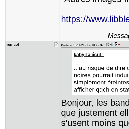
https://www.libbl
Messag
remcol
Posté le 06-11-2021 à 18:29:37
kabyll a écrit :
...au risque de dire
noires pourrait ind
simplement éteintes,
afficher qqch en stat
Bonjour, les ban
que justement el
s'usent moins que