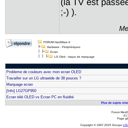
(la TV est pass
;-) ).
Me
FORUM HardWare.fr
Hardware - Périphériques
Ecran
LG Oled - risque de marquage
Probleme de couleurs avec mon ecran OLED
Travailler sur un LG ultrawide de 38 pouces ?
Marquage ecran
[Info] LG27GP950
Ecran télé OLED vs Ecran PC en fluidité
Plus de sujets rela
Forum MesDi
(c)
Page gé
Copyright © 1997-2025 Groupe
LD