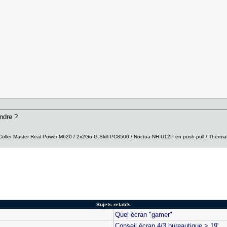
ondre ?
ller Master Real Power M620 / 2x2Go G.Skill PC8500 / Noctua NH-U12P en push-pull / Thermal
Sujets relatifs
Quel écran "gamer"
Conseil écran 4/3 bureautique > 19'