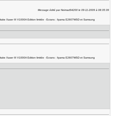
Message édité par Neimad94200 le 09-11-2009 à 08:35:39
take Xaser III V1000A Edition limitée - Ecrans : Iiyama E2607WSD et Samsung
take Xaser III V1000A Edition limitée - Ecrans : Iiyama E2607WSD et Samsung