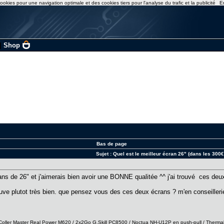
ookies pour une navigation optimale et des cookies tiers pour l'analyse du trafic et la publicité
E
|
Shop
Bas de page
Sujet :
Quel est le meilleur écran 26" (dans les 300€
ans de 26" et j'aimerais bien avoir une BONNE qualitée ^^ j'ai trouvé ces deu
trouve plutot très bien. que pensez vous des ces deux écrans ? m'en conseiller
ller Master Real Power M620 / 2x2Go G.Skill PC8500 / Noctua NH-U12P en push-pull / Thermal