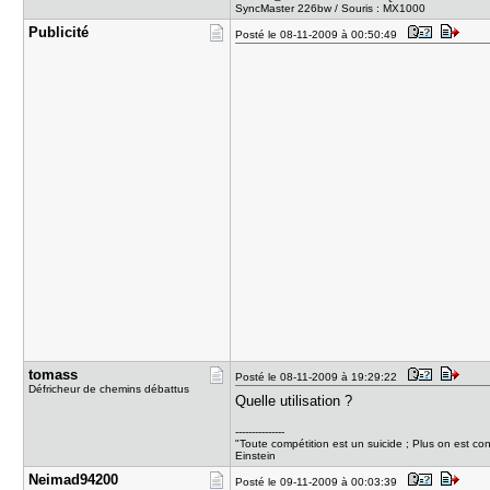
SyncMaster 226bw / Souris : MX1000
Publicité
Posté le 08-11-2009 à 00:50:49
tomass
Posté le 08-11-2009 à 19:29:22
Défricheur de chemins débattus
Quelle utilisation ?
---------------
"Toute compétition est un suicide ; Plus on est co
Einstein
Neimad9420​0
Posté le 09-11-2009 à 00:03:39