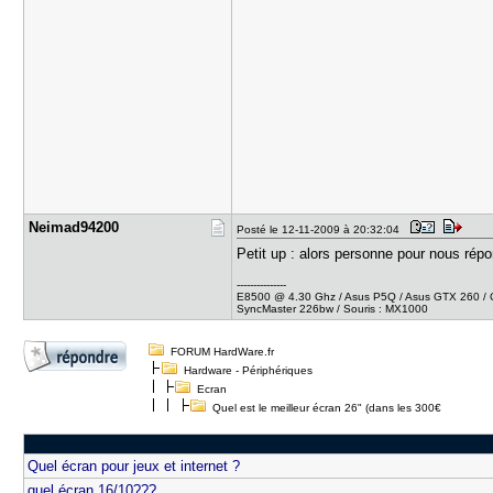
Neimad9420​0
Posté le 12-11-2009 à 20:32:04
Petit up : alors personne pour nous rép
---------------
E8500 @ 4.30 Ghz / Asus P5Q / Asus GTX 260 / Co
SyncMaster 226bw / Souris : MX1000
FORUM HardWare.fr
Hardware - Périphériques
Ecran
Quel est le meilleur écran 26" (dans les 300€
Quel écran pour jeux et internet ?
quel écran 16/10???