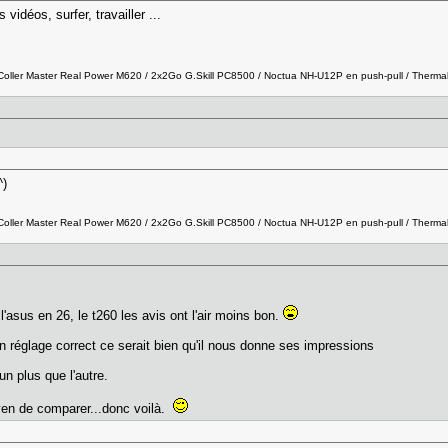
 vidéos, surfer, travailler ...
ller Master Real Power M620 / 2x2Go G.Skill PC8500 / Noctua NH-U12P en push-pull / Thermal
^)
ller Master Real Power M620 / 2x2Go G.Skill PC8500 / Noctua NH-U12P en push-pull / Thermal
 l'asus en 26, le t260 les avis ont l'air moins bon.
n réglage correct ce serait bien qu'il nous donne ses impressions
'un plus que l'autre.
yen de comparer...donc voilà.