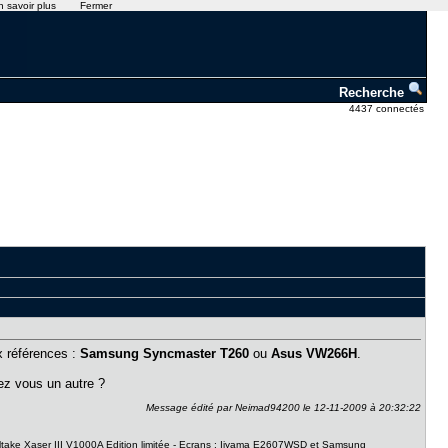
n savoir plus
Fermer
Recherche
4437 connectés
x références :
Samsung Syncmaster T260
ou
Asus VW266H
.
iez vous un autre ?
Message édité par Neimad94200 le 12-11-2009 à 20:32:22
take Xaser III V1000A Edition limitée - Ecrans : Iiyama E2607WSD et Samsung