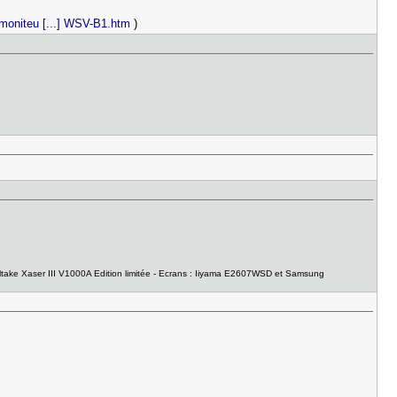
moniteu [...] WSV-B1.htm
)
take Xaser III V1000A Edition limitée - Ecrans : Iiyama E2607WSD et Samsung