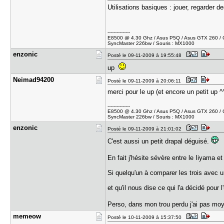
Utilisations basiques : jouer, regarder des
---------------
E8500 @ 4.30 Ghz / Asus P5Q / Asus GTX 260 / Co
SyncMaster 226bw / Souris : MX1000
enzonic
Posté le 09-11-2009 à 19:55:48
up
Neimad9420​0
Posté le 09-11-2009 à 20:06:11
merci pour le up (et encore un petit up ^
---------------
E8500 @ 4.30 Ghz / Asus P5Q / Asus GTX 260 / Co
SyncMaster 226bw / Souris : MX1000
enzonic
Posté le 09-11-2009 à 21:01:02
C'est aussi un petit drapal déguisé.
En fait j'hésite sévère entre le Iiyama et
Si quelqu'un à comparer les trois avec u
et qu'il nous dise ce qui l'a décidé pour l
Perso, dans mon trou perdu j'ai pas mo
memeow
Posté le 10-11-2009 à 15:37:50