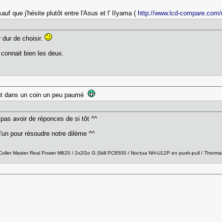
f que j'hésite plutôt entre l'Asus et l' IIyama (
http://www.lcd-compare.com/
r dur de choisir.
i connait bien les deux.
nt dans un coin un peu paumé
pas avoir de réponces de si tôt ^^
qu'un pour résoudre notre dilème ^^
ller Master Real Power M620 / 2x2Go G.Skill PC8500 / Noctua NH-U12P en push-pull / Thermal