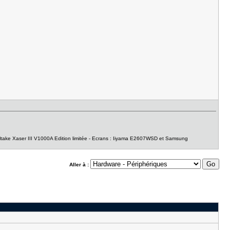
take Xaser III V1000A Edition limitée - Ecrans : Iiyama E2607WSD et Samsung
Aller à :