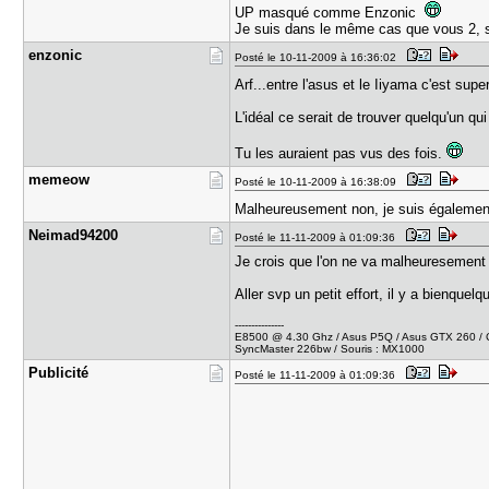
UP masqué comme Enzonic
Je suis dans le même cas que vous 2, sau
enzonic
Posté le 10-11-2009 à 16:36:02
Arf...entre l'asus et le Iiyama c'est supe
L'idéal ce serait de trouver quelqu'un qu
Tu les auraient pas vus des fois.
memeow
Posté le 10-11-2009 à 16:38:09
Malheureusement non, je suis égaleme
Neimad9420​0
Posté le 11-11-2009 à 01:09:36
Je crois que l'on ne va malheuresement 
Aller svp un petit effort, il y a bienquel
---------------
E8500 @ 4.30 Ghz / Asus P5Q / Asus GTX 260 / Co
SyncMaster 226bw / Souris : MX1000
Publicité
Posté le 11-11-2009 à 01:09:36