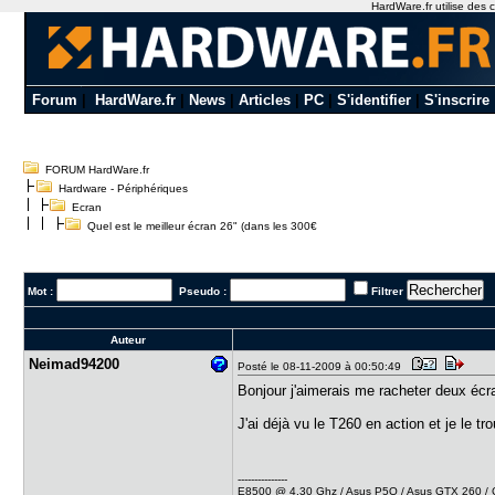
HardWare.fr utilise des c
Forum
|
HardWare.fr
|
News
|
Articles
|
PC
|
S'identifier
|
S'inscrire
FORUM HardWare.fr
Hardware - Périphériques
Ecran
Quel est le meilleur écran 26" (dans les 300€
Mot :
Pseudo :
Filtrer
Auteur
Neimad9420​0
Posté le 08-11-2009 à 00:50:49
Bonjour j'aimerais me racheter deux écr
J'ai déjà vu le T260 en action et je le 
---------------
E8500 @ 4.30 Ghz / Asus P5Q / Asus GTX 260 / Co