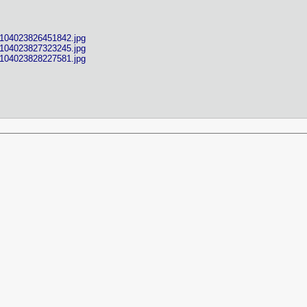
0104023826451842.jpg
0104023827323245.jpg
0104023828227581.jpg