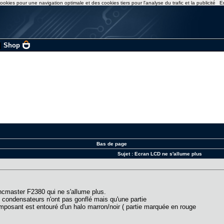
ookies pour une navigation optimale et des cookies tiers pour l'analyse du trafic et la publicité
E
|
Shop
Bas de page
Sujet :
Ecran LCD ne s'allume plus
master F2380 qui ne s'allume plus.
 condensateurs n'ont pas gonflé mais qu'une partie
omposant est entouré d'un halo marron/noir ( partie marquée en rouge