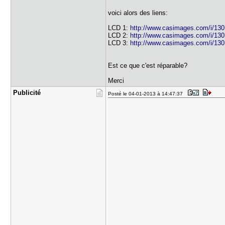
voici alors des liens:
LCD 1:
http://www.casimages.com/i/13
LCD 2:
http://www.casimages.com/i/13
LCD 3:
http://www.casimages.com/i/13
Est ce que c'est réparable?
Merci
Publicité
Posté le 04-01-2013 à 14:47:37