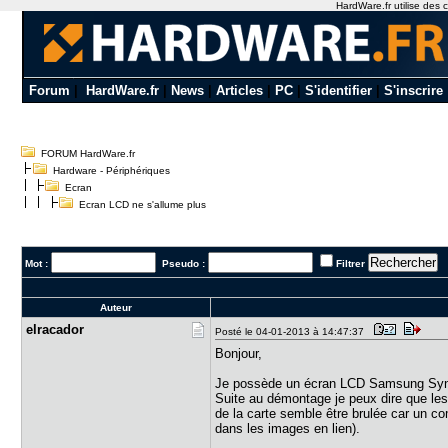
HardWare.fr utilise des c
Forum
|
HardWare.fr
|
News
|
Articles
|
PC
|
S'identifier
|
S'inscrire
FORUM HardWare.fr
Hardware - Périphériques
Ecran
Ecran LCD ne s'allume plus
Mot :
Pseudo :
Filtrer
Auteur
elracador
Posté le 04-01-2013 à 14:47:37
Bonjour,
Je possède un écran LCD Samsung Sync
Suite au démontage je peux dire que les
de la carte semble être brulée car un c
dans les images en lien).