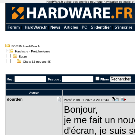
HardWare.fr utilise des cookies pour une navigation optimale et de
Forum
|
HardWare.fr
|
News
|
Articles
|
PC
|
S'identifier
|
S'inscrire
FORUM HardWare.fr
Hardware - Périphériques
Ecran
Choix 32 pouces 4K
Mot :
Pseudo :
Filtrer
Auteur
dourden
Posté le 08-07-2026 à 20:12:33
Bonjour,
je me fait un no
d'écran, je suis