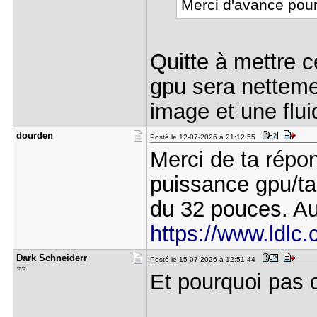
Merci d'avance pour
Quitte à mettre c
gpu sera nettemen
image et une fluid
dourden
Posté le 12-07-2026 à 21:12:55
Merci de ta répon
puissance gpu/tai
du 32 pouces. Au 
https://www.ldlc
Dark Schne​iderr
Posté le 15-07-2026 à 12:51:44
⭐⭐
Et pourquoi pas c