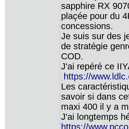
sapphire RX 9070.
plaçée pour du 4
concessions.
Je suis sur des 
de stratégie gen
COD.
J'ai repéré ce I
https://www.ldl
Les caractéristiq
savoir si dans c
maxi 400 il y a 
J'ai longtemps hé
https://www.pcco