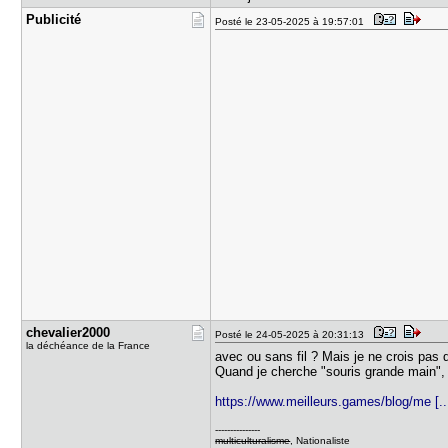
Publicité
Posté le 23-05-2025 à 19:57:01
chevalier2​000
Posté le 24-05-2025 à 20:31:13
la déchéance de la France
avec ou sans fil ? Mais je ne crois pas
Quand je cherche "souris grande main",
https://www.meilleurs.games/blog/me [.
---------------
multiculturalisme
, Nationaliste