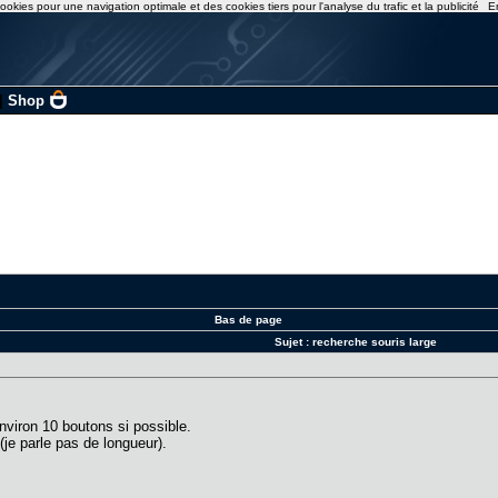
ookies pour une navigation optimale et des cookies tiers pour l'analyse du trafic et la publicité
E
|
Shop
Bas de page
Sujet :
recherche souris large
environ 10 boutons si possible.
 (je parle pas de longueur).