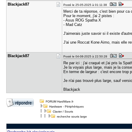
Blackjack8​7
Posté le 25-05-2025 à 01:11:38
Merci de ta réponse, c'est bien pour ca 
Pour le moment, j'ai 2 pistes :
- Asus ROG Spatha X
- Mad Catz
J'aimerais juste savoir si il existe d'au
J'ai une Roccat Kone Aimo, mais elle res
Blackjack8​7
Posté le 04-08-2025 à 22:50:28
Re par ici : j'ai craqué et j'ai pris la Spa
Je la voyais plus large, mais je la cons
En terme de largeur : c'est encore trop 
Je n'ai pas trouvé plus large, sauf versi
Blackjack
FORUM HardWare.fr
Hardware - Périphériques
Clavier / Souris
recherche souris large