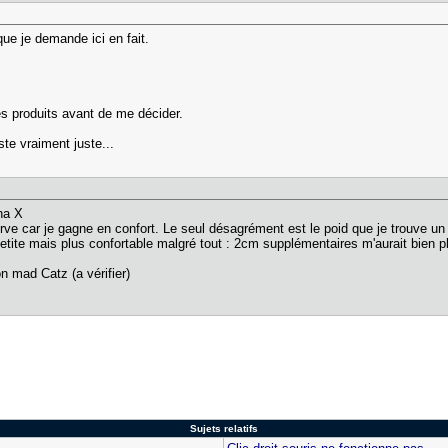
que je demande ici en fait.
tres produits avant de me décider.
te vraiment juste...
tha X
erve car je gagne en confort. Le seul désagrément est le poid que je trouve un
petite mais plus confortable malgré tout : 2cm supplémentaires m'aurait bien pl
on mad Catz (a vérifier)
Sujets relatifs