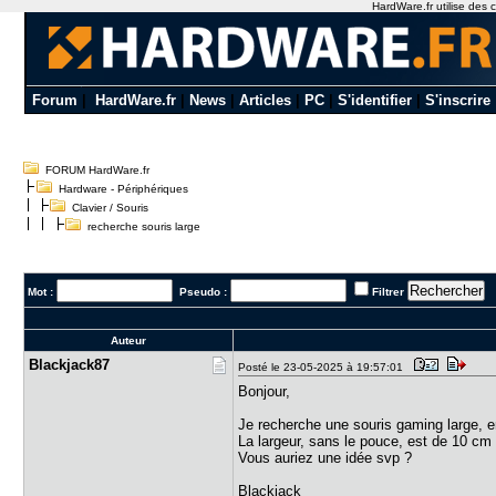
HardWare.fr utilise des c
Forum
|
HardWare.fr
|
News
|
Articles
|
PC
|
S'identifier
|
S'inscrire
FORUM HardWare.fr
Hardware - Périphériques
Clavier / Souris
recherche souris large
Mot :
Pseudo :
Filtrer
Auteur
Blackjack8​7
Posté le 23-05-2025 à 19:57:01
Bonjour,
Je recherche une souris gaming large, 
La largeur, sans le pouce, est de 10 cm
Vous auriez une idée svp ?
Blackjack