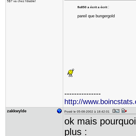
5$? va chez l'diable!
:
flo850 a écrit a écrit
pareil que bungergold
---------------
http://www.boincstats
zakkwylde
Posté le 05-08-2002 à 18:42:01
ok mais pourquoi
plus :