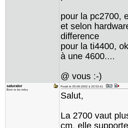
pour la pc2700, e
et selon hardwar
difference
pour la ti4400, ok
à une 4600....
@ vous :-)
saturator
Posté le 05-08-2002 à 20:53:41
Born to be relou
Salut,
La 2700 vaut plus
cm, elle support