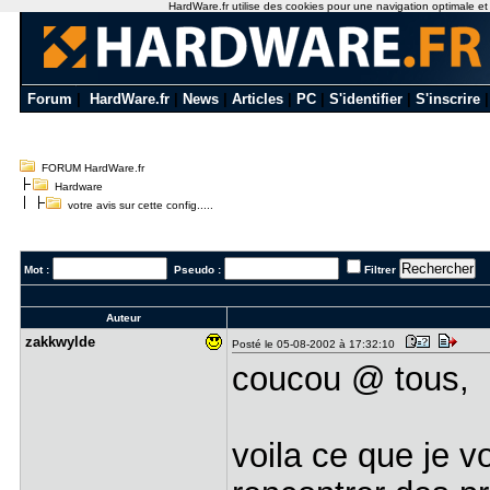
HardWare.fr utilise des cookies pour une navigation optimale et de
Forum
|
HardWare.fr
|
News
|
Articles
|
PC
|
S'identifier
|
S'inscrire
FORUM HardWare.fr
Hardware
votre avis sur cette config.....
Mot :
Pseudo :
Filtrer
Auteur
zakkwylde
Posté le 05-08-2002 à 17:32:10
coucou @ tous,
voila ce que je v