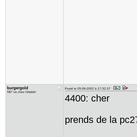
burgergold
Posté le 05-08-2002 à 17:32:37
5$? va chez l'diable!
4400: cher
prends de la pc2