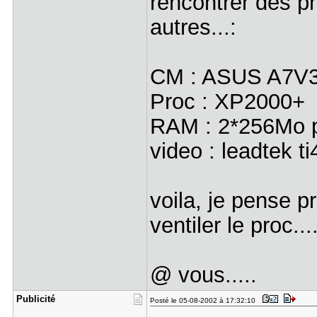
rencontrer des p
autres...:
CM : ASUS A7V
Proc : XP2000+
RAM : 2*256Mo 
video : leadtek 
voila, je pense 
ventiler le proc...
@ vous.....
Publicité
Posté le 05-08-2002 à 17:32:10