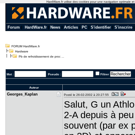
HardWare.fr utilise des cookies pour une navigation optimale et de
Forum
|
HardWare.fr
|
News
|
Articles
|
PC
|
S'identifier
|
S'inscrire
FORUM HardWare.fr
Hardware
Pb de refroidissement de proc ...
Mot :
Pseudo :
Filtrer
Auteur
Georges_Ka​plan
Posté le 26-02-2002 à 20:27:55
Salut, G un Ath
2-A depuis à peu 
souvent (par ex 