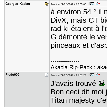
Georges_Ka​plan
Posté le 27-02-2002 à 20:35:05
à environ 54 ° i
DivX, mais CT bie
rad ki étaient à l
G démonté le vent
pinceaux et d'asp
---------------
Akacia Rip-Pack : akac
Fredo000
Posté le 27-02-2002 à 21:37:22
J'avais trouvé
Bon ceci dit moi
Titan majesty c'e