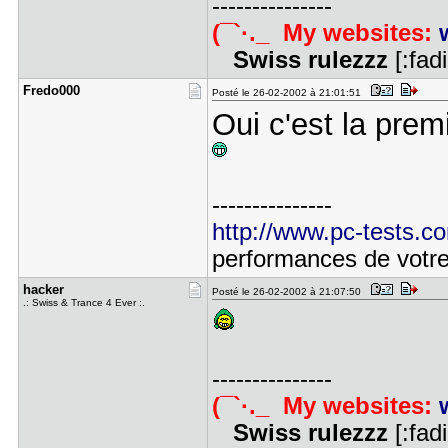
---------------
(¯`·._ My websites:
Swiss rulezzz
[:fad
Fredo000
Posté le 26-02-2002 à 21:01:51
Oui c'est la pre
---------------
http://www.pc-tests.c
performances de votr
hacker
Posté le 26-02-2002 à 21:07:50
.: Swiss & Trance 4 Ever :.
---------------
(¯`·._ My websites:
Swiss rulezzz
[:fad