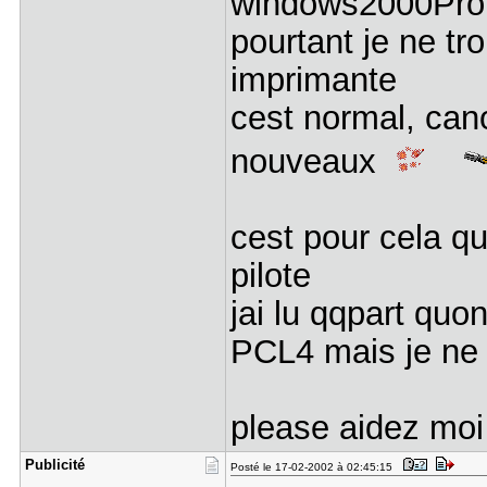
windows2000Pro
pourtant je ne tr
imprimante
cest normal, can
nouveaux
cest pour cela q
pilote
jai lu qqpart quon
PCL4 mais je ne
please aidez moi
Publicité
Posté le 17-02-2002 à 02:45:15