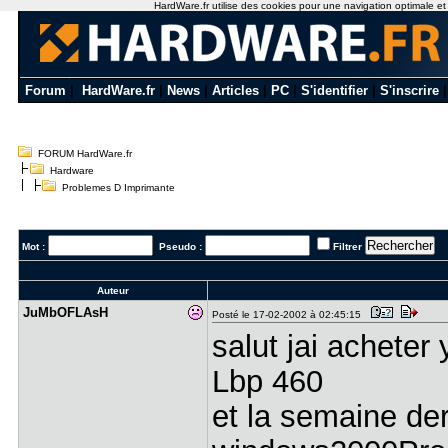
HardWare.fr utilise des cookies pour une navigation optimale et de
Forum
|
HardWare.fr
|
News
|
Articles
|
PC
|
S'identifier
|
S'inscrire
FORUM HardWare.fr
Hardware
Problemes D Imprimante
Mot :
Pseudo :
Filtrer
Auteur
JuMbOFLAsH
Posté le 17-02-2002 à 02:45:15
salut jai acheter
Lbp 460
et la semaine der