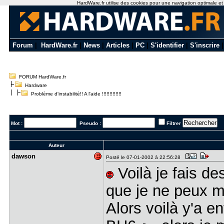
HardWare.fr utilise des cookies pour une navigation optimale et de
Forum
|
HardWare.fr
|
News
|
Articles
|
PC
|
S'identifier
|
S'inscrire
FORUM HardWare.fr
Hardware
Problème d'instabilité!! A l'aide !!!!!!!!!!!!!
Mot :
Pseudo :
Filtrer
Auteur
dawson
Posté le 07-01-2002 à 22:56:28
Voilà je fais de
que je ne peux m
Alors voilà y'a e