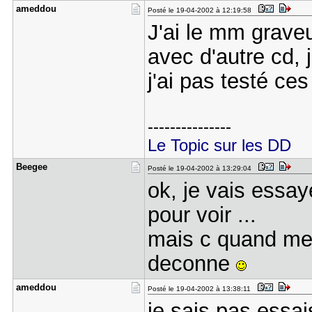
ameddou
Posté le 19-04-2002 à 12:19:58
J'ai le mm grave
avec d'autre cd, 
j'ai pas testé ces
---------------
Le Topic sur les DD
Beegee
Posté le 19-04-2002 à 13:29:04
ok, je vais essa
pour voir ...
mais c quand meme
deconne
ameddou
Posté le 19-04-2002 à 13:38:11
je sais pas essai