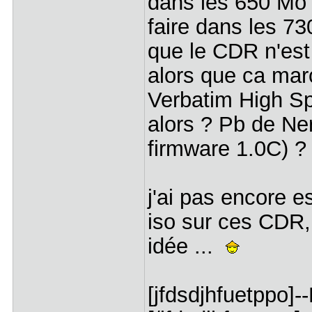
dans les 650 Mo u
faire dans les 7
que le CDR n'est
alors que ca ma
Verbatim High Sp
alors ? Pb de N
firmware 1.0C) ?
j'ai pas encore 
iso sur ces CDR, 
idée ...
[jfdsdjhfuetppo]