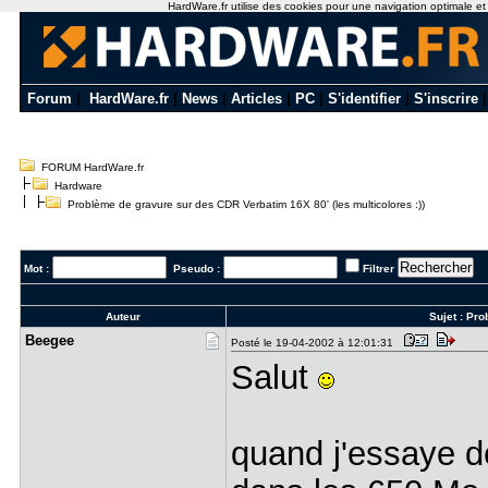
HardWare.fr utilise des cookies pour une navigation optimale et de
Forum
|
HardWare.fr
|
News
|
Articles
|
PC
|
S'identifier
|
S'inscrire
FORUM HardWare.fr
Hardware
Problème de gravure sur des CDR Verbatim 16X 80' (les multicolores :))
Mot :
Pseudo :
Filtrer
Auteur
Sujet :
Pro
Beegee
Posté le 19-04-2002 à 12:01:31
Salut
quand j'essaye d