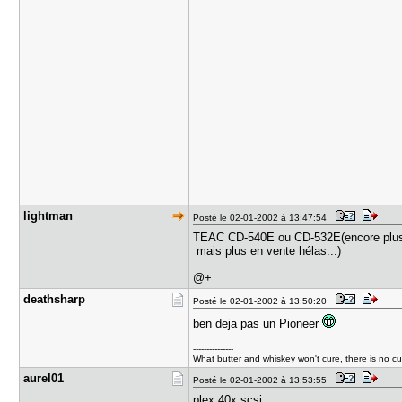
lightman
Posté le 02-01-2002 à 13:47:54
TEAC CD-540E ou CD-532E(encore plus
mais plus en vente hélas...)
@+
deathsharp
Posté le 02-01-2002 à 13:50:20
ben deja pas un Pioneer
---------------
What butter and whiskey won't cure, there is no cur
aurel01
Posté le 02-01-2002 à 13:53:55
plex 40x scsi