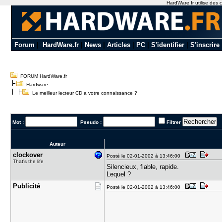
HardWare.fr utilise des c
Forum
|
HardWare.fr
|
News
|
Articles
|
PC
|
S'identifier
|
S'inscrire
FORUM HardWare.fr
Hardware
Le meilleur lecteur CD a votre connaissance ?
Mot :
Pseudo :
Filtrer
Auteur
clockover
Posté le 02-01-2002 à 13:46:00
That's the life
Silencieux, fiable, rapide.
Lequel ?
Publicité
Posté le 02-01-2002 à 13:46:00