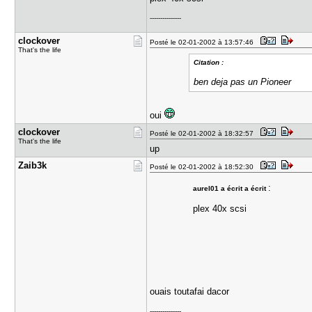
---------------
clockover
Posté le 02-01-2002 à 13:57:46
That's the life
Citation :
ben deja pas un Pioneer
oui
clockover
Posté le 02-01-2002 à 18:32:57
That's the life
up
Zaib3k
Posté le 02-01-2002 à 18:52:30
:
aurel01 a écrit a écrit
plex 40x scsi
ouais toutafai dacor
---------------