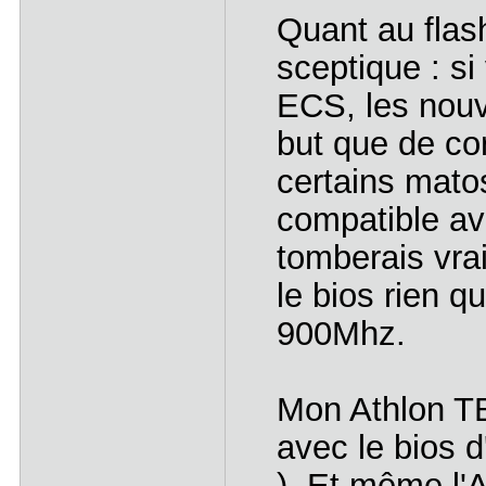
Quant au flas
sceptique : si
ECS, les nouv
but que de co
certains mato
compatible av
tomberais vraim
le bios rien 
900Mhz.
Mon Athlon TB
avec le bios d
). Et même l'A