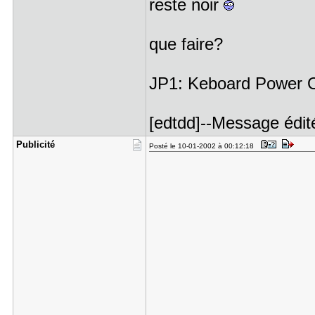
reste noir
que faire?
JP1: Keboard Power O
[edtdd]--Message édit
Publicité
Posté le 10-01-2002 à 00:12:18