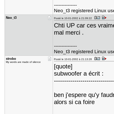
---------------
Neo_t3 registered Linux u
Neo_t3
Posté le 10-01-2002 à 21:09:22
Chti UP car ces vraime
mal merci .
---------------
Neo_t3 registered Linux u
strobo
Posté le 10-01-2002 à 21:13:28
My words are made of silence
[quote]
subwoofer a écrit :
-----------------------------
ben j'espere qu'y faud
alors si ca foire