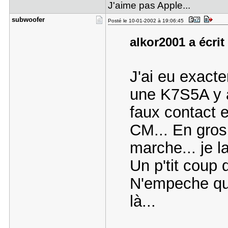
J'aime pas Apple...
subwoofer
Posté le 10-01-2002 à 19:06:45
alkor2001 a écrit
J'ai eu exac
une K7S5A y a
faux contact e
CM... En gros 
marche... je 
Un p'tit coup d
N'empeche que
là...