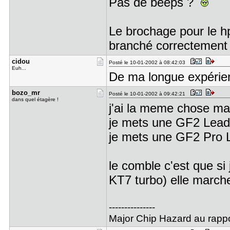
Pas de beeps ?
Le brochage pour le hp
branché correctement
cidou
Posté le 10-01-2002 à 08:42:03
Euh...
De ma longue expérien
bozo_mr
Posté le 10-01-2002 à 09:42:21
dans quel étagère !
j'ai la meme chose mai
je mets une GF2 Leadt
je mets une GF2 Pro 
le comble c'est que si
KT7 turbo) elle march
---------------
Major Chip Hazard au rappo