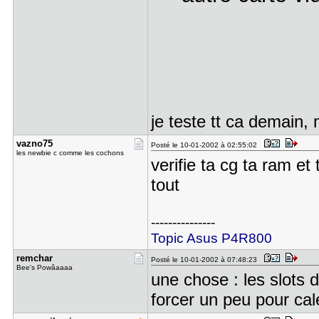
je teste tt ca demain,
vazno75
Posté le 10-01-2002 à 02:55:02
les newbie c comme les cochons
verifie ta cg ta ram e
tout
---------------
Topic Asus P4R800
remchar
Posté le 10-01-2002 à 07:48:23
Bee's Powâaaaa
une chose : les slots d
forcer un peu pour cal