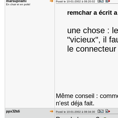
marsupilam​i
Posté le 10-01-2002 à 08:20:02
En chair et en poils!
remchar a écrit a
une chose : le
"vicieux", il f
le connecteur
Même conseil : commenc
n'est déja fait.
ppx32tdi
Posté le 10-01-2002 à 08:34:30