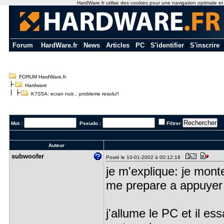
HardWare.fr utilise des cookies pour une navigation optimale et de
Forum
|
HardWare.fr
|
News
|
Articles
|
PC
|
S'identifier
|
S'inscrire
FORUM HardWare.fr
Hardware
K7S5A: ecran noir... probleme resolu!!
Mot :
Pseudo :
Filtrer
Auteur
subwoofer
Posté le 10-01-2002 à 00:12:18
je m'explique: je mon
me prepare a appuyer
j'allume le PC et il e