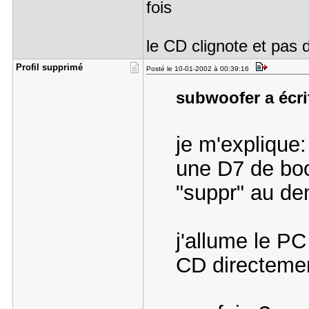
fois
le CD clignote et pas 
Profil sup​primé
Posté le 10-01-2002 à 00:39:16
subwoofer a écrit
je m'explique
une D7 de boo
"suppr" au d
j'allume le PC
CD directemen