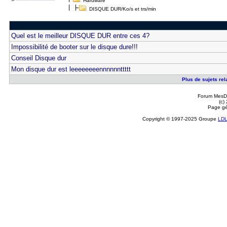
Hardware
DISQUE DUR/Ko/s et trs/min
Quel est le meilleur DISQUE DUR entre ces 4?
Impossibilité de booter sur le disque dure!!!
Conseil Disque dur
Mon disque dur est leeeeeeeennnnnnttttt
Plus de sujets rel
Forum MesDi
(c)
Page gé
Copyright © 1997-2025 Groupe
LD