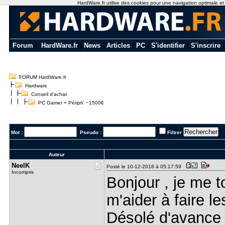
HardWare.fr utilise des cookies pour une navigation optimale et de
Forum
|
HardWare.fr
|
News
|
Articles
|
PC
|
S'identifier
|
S'inscrire
FORUM HardWare.fr
Hardware
Conseil d'achat
PC Gamer + Périph' ~1500€
Mot :
Pseudo :
Filtrer
Auteur
NeelK
Posté le 10-12-2018 à 05:17:59
Incompris
Bonjour , je me t
m'aider à faire l
Désolé d'avance 