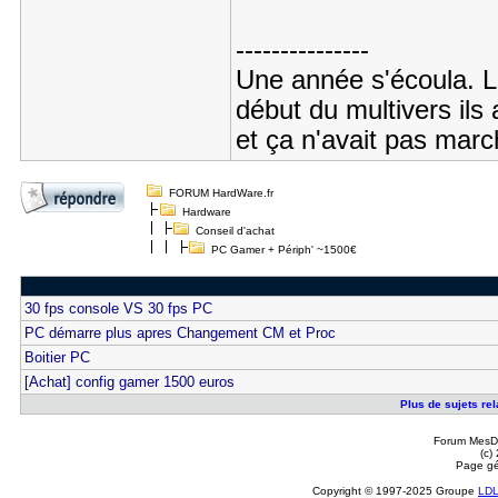
---------------
Une année s'écoula. Le
début du multivers il
et ça n'avait pas marc
FORUM HardWare.fr
Hardware
Conseil d'achat
PC Gamer + Périph' ~1500€
30 fps console VS 30 fps PC
PC démarre plus apres Changement CM et Proc
Boitier PC
[Achat] config gamer 1500 euros
Plus de sujets rel
Forum MesDi
(c)
Page gé
Copyright © 1997-2025 Groupe
LD