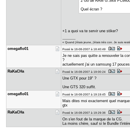
2 Go de RAM G.Skill PC6400
Quel écran ?
+1 a quoi va te servir une stiker?
---------------
« Quand j'étais jeune, j'étais très con. Je suis r
omegaflo01
Posté le 16-08-2007 à 18:40:49
Je ne sais pas quitte a renouveler la con
?
actuellement j'ai un samsung 17 pouces
RaKaCHa
Posté le 16-08-2007 à 19:00:24
Une GTX pour 19" ?
Une GTS 320 suffit.
omegaflo01
Posté le 16-08-2007 à 19:19:45
Mais dites moi exactement quel marque ca
gtx
RaKaCHa
Posté le 16-08-2007 à 19:29:36
On s'en fout de la marque de la CG.
La moins chère, sauf si le Bundle t'intér