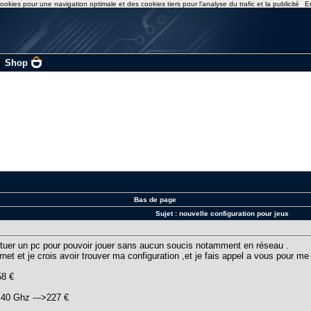
ookies pour une navigation optimale et des cookies tiers pour l'analyse du trafic et la publicité
E
|
Shop
Bas de page
Sujet :
nouvelle configuration pour jeux
tituer un pc pour pouvoir jouer sans aucun soucis notamment en réseau .
rnet et je crois avoir trouver ma configuration ,et je fais appel a vous pour m
58 €
,40 Ghz --->227 €