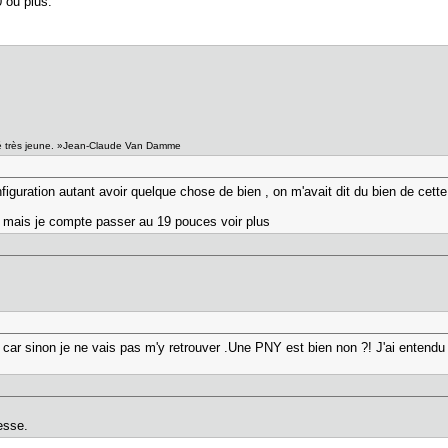
 ou plus.
esté très jeune. »Jean-Claude Van Damme
figuration autant avoir quelque chose de bien , on m'avait dit du bien de cette
 mais je compte passer au 19 pouces voir plus
r sinon je ne vais pas m'y retrouver .Une PNY est bien non ?! J'ai entendu qu
esse.