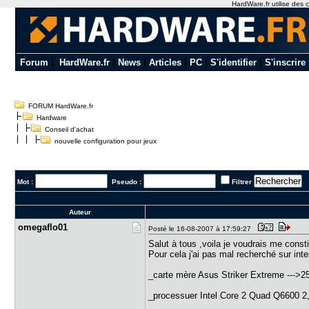
HardWare.fr utilise des c
Forum
|
HardWare.fr
|
News
|
Articles
|
PC
|
S'identifier
|
S'inscrire
FORUM HardWare.fr
Hardware
Conseil d'achat
nouvelle configuration pour jeux
Mot :
Pseudo :
Filtrer
Auteur
omegaflo01
Posté le 16-08-2007 à 17:59:27
Salut à tous ,voila je voudrais me cons
Pour cela j'ai pas mal recherché sur inte
_carte mère Asus Striker Extreme --->2
_processuer Intel Core 2 Quad Q6600 2