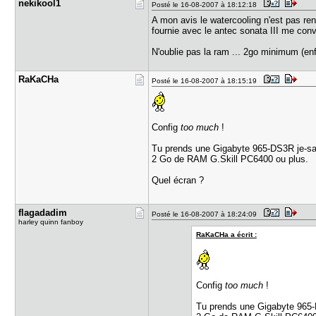
nekikool1
Posté le 16-08-2007 à 18:12:18
A mon avis le watercooling n'est pas ren
fournie avec le antec sonata III me conv
N'oublie pas la ram ... 2go minimum (enfi
RaKaCHa
Posté le 16-08-2007 à 18:15:19
Config
too much
!
Tu prends une Gigabyte 965-DS3R je-sai
2 Go de RAM G.Skill PC6400 ou plus.
Quel écran ?
flagadadim
Posté le 16-08-2007 à 18:24:09
harley quinn fanboy
RaKaCHa a écrit :
Config
too much
!
Tu prends une Gigabyte 965-