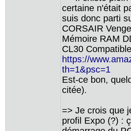
certaine n'était
suis donc parti s
CORSAIR Veng
Mémoire RAM DD
CL30 Compatibl
https://www.ama
th=1&psc=1
Est-ce bon, quelq
citée).
=> Je crois que j
profil Expo (?) :
démarrage du PC 