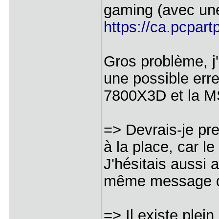
gaming (avec une 
https://ca.pcpar
Gros problème, j
une possible erre
7800X3D et la M
=> Devrais-je p
à la place, car 
J'hésitais auss
même message d'
=> Il existe plei