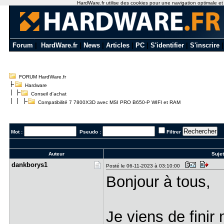
HardWare.fr utilise des cookies pour une navigation optimale et de
Forum
|
HardWare.fr
|
News
|
Articles
|
PC
|
S'identifier
|
S'inscrire
FORUM HardWare.fr
Hardware
Conseil d'achat
Compatibilité 7 7800X3D avec MSI PRO B650-P WIFI et RAM
Mot :
Pseudo :
Filtrer
Auteur
Sujet
dankborys1
Posté le 06-11-2023 à 03:10:00
Bonjour à tous,
Je viens de finir