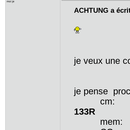
moi je
ACHTUNG a écrit
je veux une c
je pense p
cm: MSI 
133R
mem: 