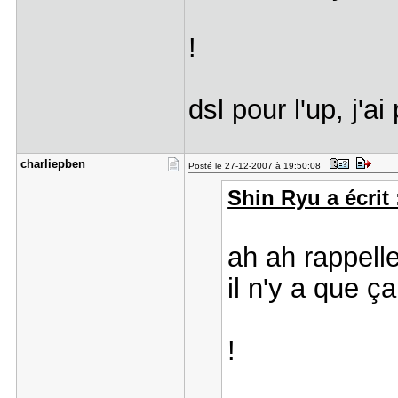
!
dsl pour l'up, j'
charliepbe​n
Posté le 27-12-2007 à 19:50:08
Shin Ryu a écrit 
ah ah rappell
il n'y a que ça
!