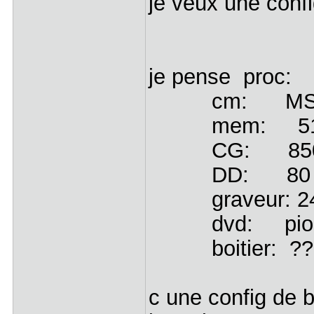
je veux une conf
je pense proc:
cm: MSI kT3
mem: 512
CG: 8500 (vo
DD: 80 go 
graveur: 24*1
dvd: pionni
boitier: ???
c une config de 