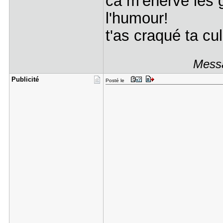
ca m'énerve les 
l'humour!
t'as craqué ta cu
Messa
Publicité
Posté le