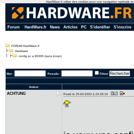
HardWare.fr utilise des cookies pour une navigation optimale et de
Forum
|
HardWare.fr
|
News
|
Articles
|
PC
|
S'identifier
|
S'inscrire
FORUM HardWare.fr
Hardware
config pc a 8000fr (sans écran)
Mot :
Pseudo :
Filtrer
Auteur
ACHTUNG
Posté le 25-04-2002 à 23:28:10