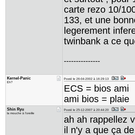
carte rezo 10/100
133, et une bonn
legerement inferei
twinbank a ce que
---------------
Kernel-Pan​ic
Posté le 26-04-2002 à 16:29:13
Eh?
ECS = bios ami
ami bios = plaie
Shin Ryu
Posté le 25-12-2007 à 20:44:20
la mouche à l'oreille
ah ah rappellez 
il n'y a que ça de