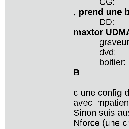
CG: 8500 
, prend une b
DD: 80 
maxtor UDM
graveur: 24
dvd: pion
boitier: 
B
c une config 
avec impatien
Sinon suis au
Nforce (une c