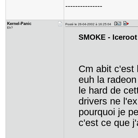
---------------
Kernel-Pan​ic
Posté le 26-04-2002 à 16:25:04
Eh?
SMOKE - Iceroot a
Cm abit c'est 
euh la radeon 
le hard de cet
drivers ne l'e
pourquoi je p
c'est ce que 