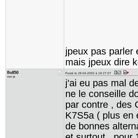
jpeux pas parler
mais jpeux dire k
flo850
Posté le 26-04-2002 à 16:27:07
moi je
j'ai eu pas mal de
ne le conseille d
par contre , des
K7S5a ( plus en 
de bonnes alterna
et surtout , pour