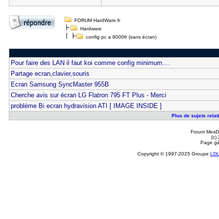
FORUM HardWare.fr
Hardware
config pc a 8000fr (sans écran)
Pour faire des LAN il faut koi comme config minimum....
Partage ecran,clavier,souris
Ecran Samsung SyncMaster 955B
Cherche avis sur écran LG Flatron 795 FT Plus - Merci
problème Bi ecran hydravision ATI [ IMAGE INSIDE ]
Plus de sujets relat
Forum MesDi
(c)
Page gé
Copyright © 1997-2025 Groupe
LD