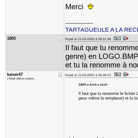
Merci
---------------
TARTAGUEULE A LA REC
1805
Posté le 21-03-2002 à 09:11:39
Il faut que tu renomm
genre) en LOGO.BMP, 
et tu la renomme à no
kaiser47
Posté le 21-03-2002 à 09:48:22
c'était mieux avant...
:
1805 a écrit a écrit
Il faut que tu renomme le fichi
peux même la remplacer) et tu 