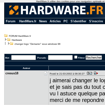
HardWare.fr utilise des cookies pour une navigation optimale et de
Forum
|
HardWare.fr
|
News
|
Articles
|
PC
|
S'identifier
|
S'inscrire
FORUM HardWare.fr
Hardware
changer logo "Demarrer" sous windows 98
Mot :
Pseudo :
Filtrer
Auteur
cresus18
Posté le 21-03-2002 à 08:30:27
j aimerai changer le 
et je sais pas du tout 
vu l astuce quelque pa
merci de me repondre