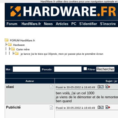
HardWare.fr utilise des cookies pour une navigation optimale et de
Forum
|
HardWare.fr
|
News
|
Articles
|
PC
|
S'identifier
|
S'inscrire
FORUM HardWare.fr
Hardware
Carte mère
je lance j'ai le bios qui 33prob, mon pc passe plus le première écran
Mot :
Pseudo :
Filtrer
Auteur
Sujet :
je
olaxi
Posté le 30-05-2002 à 18:40:49
ben voilà, j'ai un cel 1000
je viens de le démonter et de le remonter
ben quand
Publicité
Posté le 30-05-2002 à 18:40:49