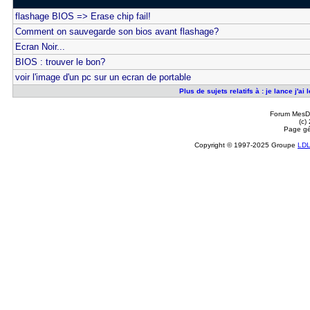
flashage BIOS => Erase chip fail!
Comment on sauvegarde son bios avant flashage?
Ecran Noir...
BIOS : trouver le bon?
voir l'image d'un pc sur un ecran de portable
Plus de sujets relatifs à : je lance j'
Forum MesDi
(c)
Page gé
Copyright © 1997-2025 Groupe
LD