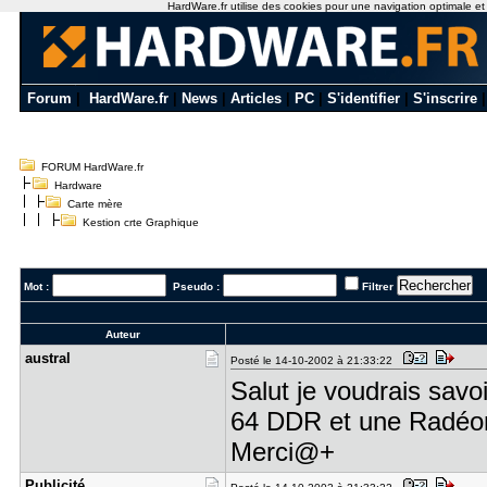
HardWare.fr utilise des cookies pour une navigation optimale et de
Forum
|
HardWare.fr
|
News
|
Articles
|
PC
|
S'identifier
|
S'inscrire
FORUM HardWare.fr
Hardware
Carte mère
Kestion crte Graphique
Mot :
Pseudo :
Filtrer
Auteur
austral
Posté le 14-10-2002 à 21:33:22
Salut je voudrais savo
64 DDR et une Radéo
Merci@+
Publicité