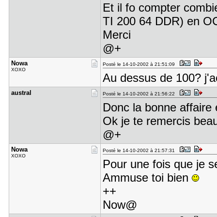
Et il fo compter co
TI 200 64 DDR) en 
Merci
@+
Nowa
Posté le 14-10-2002 à 21:51:09
XOXO
Au dessus de 100? j'a
austral
Posté le 14-10-2002 à 21:56:22
Donc la bonne affaire
Ok je te remercis bea
@+
Nowa
Posté le 14-10-2002 à 21:57:31
XOXO
Pour une fois que je 
Ammuse toi bien
++
Now@