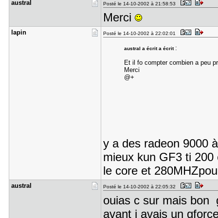
austral
Posté le 14-10-2002 à 21:58:53
Merci
lapin
Posté le 14-10-2002 à 22:02:01
:
austral a écrit a écrit
Et il fo compter combien a pe
Merci
@+
y a des radeon 9000 à
mieux kun GF3 ti 200 
le core et 280MHZpou
austral
Posté le 14-10-2002 à 22:05:32
ouias c sur mais bon
avant j avais un gforc