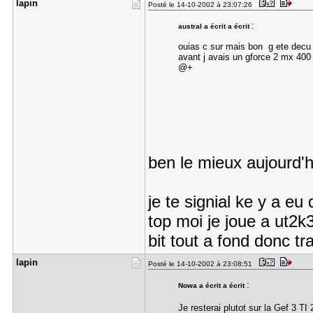
lapin
Posté le 14-10-2002 à 23:07:26
:
austral a écrit a écrit
ouias c sur mais bon g ete decu
avant j avais un gforce 2 mx 400
@+
ben le mieux aujourd'
je te signial ke y a e
top moi je joue a ut2k
bit tout a fond donc tra
lapin
Posté le 14-10-2002 à 23:08:51
:
Nowa a écrit a écrit
Je resterai plutot sur la Gef 3 TI