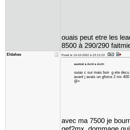
ouais peut etre les le
8500 à 290/290 faitmi
Eldahas
Posté le 14-10-2002 à 23:12:23
:
austral a écrit a écrit
ouias c sur mais bon g ete decu
avant j avais un gforce 2 mx 400
@+
avec ma 7500 je bourr
gef2mx, dommage quitt