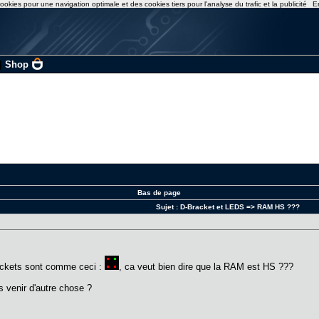
ookies pour une navigation optimale et des cookies tiers pour l'analyse du trafic et la publicité
E
|
Shop
Bas de page
Sujet :
D-Bracket et LEDS => RAM HS ???
rackets sont comme ceci :
, ca veut bien dire que la RAM est HS ???
s venir d'autre chose ?