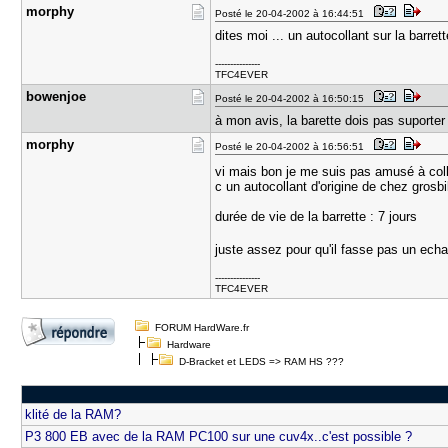
morphy
Posté le 20-04-2002 à 16:44:51
dites moi ... un autocollant sur la barrette
---------------
TFC4EVER
bowenjoe
Posté le 20-04-2002 à 16:50:15
à mon avis, la barette dois pas suporter 
morphy
Posté le 20-04-2002 à 16:56:51
vi mais bon je me suis pas amusé à col
c un autocollant d'origine de chez grosb
durée de vie de la barrette : 7 jours
juste assez pour qu'il fasse pas un ech
---------------
TFC4EVER
FORUM HardWare.fr
Hardware
D-Bracket et LEDS => RAM HS ???
klité de la RAM?
P3 800 EB avec de la RAM PC100 sur une cuv4x..c'est possible ?