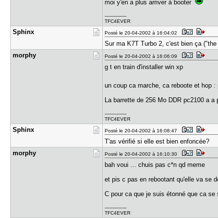
moi y'en a plus arriver à booter
---------------
TFC4EVER
Sphinx
Posté le 20-04-2002 à 16:04:02
Sur ma K7T Turbo 2, c'est bien ça ("the 
morphy
Posté le 20-04-2002 à 16:06:09
g t en train d'installer win xp
un coup ca marche, ca reboote et hop 
La barrette de 256 Mo DDR pc2100 a a p
---------------
TFC4EVER
Sphinx
Posté le 20-04-2002 à 16:08:47
T'as vérifié si elle est bien enfoncée?
morphy
Posté le 20-04-2002 à 16:10:30
bah voui ... chuis pas c*n qd meme
et pis c pas en rebootant qu'elle va se 
C pour ca que je suis étonné que ca se 
---------------
TFC4EVER