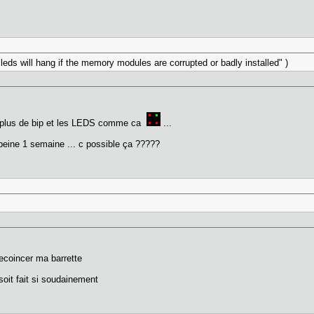
leds will hang if the memory modules are corrupted or badly installed" )
: plus de bip et les LEDS comme ca
...
eine 1 semaine ... c possible ça ?????
decoincer ma barrette
soit fait si soudainement