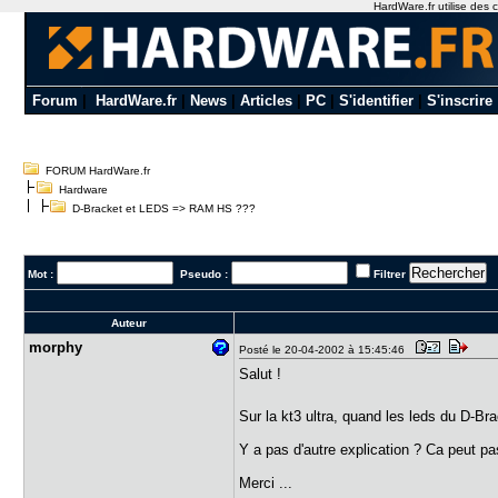
HardWare.fr utilise des c
Forum
|
HardWare.fr
|
News
|
Articles
|
PC
|
S'identifier
|
S'inscrire
FORUM HardWare.fr
Hardware
D-Bracket et LEDS => RAM HS ???
Mot :
Pseudo :
Filtrer
Auteur
morphy
Posté le 20-04-2002 à 15:45:46
Salut !
Sur la kt3 ultra, quand les leds du D-B
Y a pas d'autre explication ? Ca peut pa
Merci ...