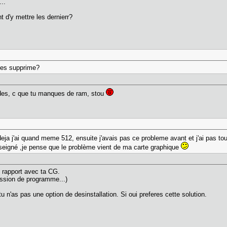
..
t d'y mettre les dernierr?
 les supprime?
ndes, c que tu manques de ram, stou
eja j'ai quand meme 512, ensuite j'avais pas ce probleme avant et j'ai pas to
seigné ,je pense que le problème vient de ma carte graphique
n rapport avec ta CG.
ession de programme...)
tu n'as pas une option de desinstallation. Si oui preferes cette solution.