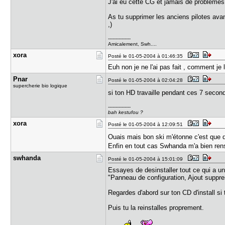
J'ai eu cette CG et jamais de problemes.
As tu supprimer les anciens pilotes avan
,)
---------------
Amicalement, Swh....
xora
Posté le 01-05-2004 à 01:46:35
Euh non je ne l'ai pas fait , comment je
Pnar
Posté le 01-05-2004 à 02:04:28
supercherie bio logique
si ton HD travaille pendant ces 7 seco
---------------
bah kestufou ?
xora
Posté le 01-05-2004 à 12:09:51
Ouais mais bon ski m'étonne c'est que d
Enfin en tout cas Swhanda m'a bien ren
swhanda
Posté le 01-05-2004 à 15:01:09
Essayes de desinstaller tout ce qui a u
"Panneau de configuration, Ajout suppr
Regardes d'abord sur ton CD d'install si 
Puis tu la reinstalles proprement.