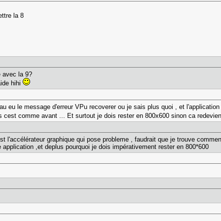
ttre la 8
 avec la 9?
aide hihi
au eu le message d'erreur VPu recoverer ou je sais plus quoi , et l'application
 cest comme avant ... Et surtout je dois rester en 800x600 sinon ca redevient
st l'accélérateur graphique qui pose probleme , faudrait que je trouve comment l'
 application ,et deplus pourquoi je dois impérativement rester en 800*600