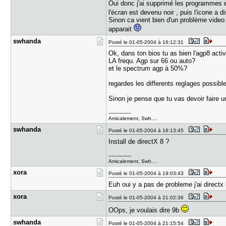
Oui donc j'ai supprimé les programmes en
l'écran est devenu noir , puis l'icone a d
Sinon ca vient bien d'un problème video
apparait
swhanda
Posté le 01-05-2004 à 16:12:31
Ok, dans ton bios tu as bien l'agp8 acti
LA frequ. Agp sur 66 ou auto?
et le spectrum agp à 50%?
regardes les differents reglages possible
Sinon je pense que tu vas devoir faire 
---------------
Amicalement, Swh....
swhanda
Posté le 01-05-2004 à 16:13:45
Install de directX 8 ?
---------------
Amicalement, Swh....
xora
Posté le 01-05-2004 à 19:03:43
Euh oui y a pas de probleme j'ai directx
xora
Posté le 01-05-2004 à 21:02:36
OOps, je voulais dire 9b
swhanda
Posté le 01-05-2004 à 21:15:54