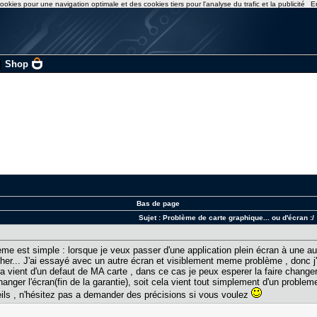
ookies pour une navigation optimale et des cookies tiers pour l'analyse du trafic et la publicité
E
|
Shop
Bas de page
Sujet :
Problème de carte graphique... ou d'écran :/
e est simple : lorsque je veux passer d'une application plein écran à une aut
her... J'ai essayé avec un autre écran et visiblement meme problème , donc j'
 vient d'un defaut de MA carte , dans ce cas je peux esperer la faire changer c
anger l'écran(fin de la garantie), soit cela vient tout simplement d'un probleme
eils , n'hésitez pas a demander des précisions si vous voulez