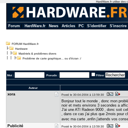
HardWare.fr utilise des c
Forum
|
HardWare.fr
|
News
|
Articles
|
PC
|
S'identifier
|
S'inscrire
FORUM HardWare.fr
Hardware
Matériels & problèmes divers
Problème de carte graphique... ou d'écran :/
Mot :
Pseudo :
Filtrer
Auteur
xora
Posté le 30-04-2004 à 13:59:30
Bonjour tout le monde , donc mon problèm
noir et mets environs 3 secondes a affic
J'ai une ATI Radeon 9000 , donc soit cela
, dans ce cas j'ai plus que 2mois pour ch
avec ma carte ,enfin j'attends vos cons
Publicité
Posté le 30-04-2004 à 13:59:30