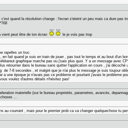
it c'est quand la résolution change : l'ecran s'eteint un peu mais ca dure pas
4*768
a vient peut être de ton écran
le je vois pas trop
e rapelles un truc:
 en fait quand je suis en train de jouer , pas tout le temps et au bout d'un 
étareut graphique marche pas ou j'sais plus quoi. Y a un message avec CPU de
lus retourner dans le bureau sans quitter l'application en cours , j'ai décoché
 lag de 7-8 secondes , et malgrè que je n'ai plus le message je suis toujour obli
car a une époque je n'avais pas ce probleme et pourtant j'avais le probleme pou
 vous voulez d'autres détails n'hésitez pas!
eleration materielle (sur le bureau proprietés, parametres, avancés, depannage)
 choses ...
tiens au courrant , mais pour le premier prob ca va changer quelquechose tu p