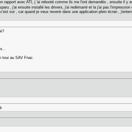
 rapport avec ATI, j 'ai rebooté comme ils me l'ont demandés , ensuite il y av
isparu , j'ai ensuite installé les drivers, j'ai redémarré et la j'ai pas l'impre
 c'est sur , car quand je veux revenir dans une application plein écran , j'e
vé?
s...
un tour au SAV Fnac.
 b