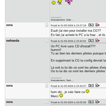
---------------
Amicalement, Swh....
xora
Posté le 01-05-2004 à 15:27:18
Euuh j'ai rien pour installer ma CG??
En fait j'ai acheté le PC a la fnac , et 
swhanda
Posté le 01-05-2004 à 15:34:02
Un PC livré sans CD d'install???
humm!!
Tu as bien les derniers pilotes puisque t
En supprimant la CG ta config devrait la 
Là soit tu lui dis où sont les pilotes d'or
Ou tu lui dis où sont les derniers pilotes
---------------
Amicalement, Swh....
xora
Posté le 01-05-2004 à 15:43:27
hum oki , je vais faire ca
Merci
xora
Posté le 01-05-2004 à 16:05:08