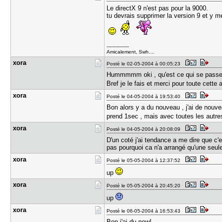
Le directX 9 n'est pas pour la 9000.
tu devrais supprimer la version 9 et y me
---------------
Amicalement, Swh....
xora
Posté le 02-05-2004 à 00:05:23
Hummmmm oki , qu'est ce qui se passe
Bref je le fais et merci pour toute cette 
xora
Posté le 04-05-2004 à 19:53:40
Bon alors y a du nouveau , j'ai de nouve
prend 1sec , mais avec toutes les autres
xora
Posté le 04-05-2004 à 20:08:09
D'un coté j'ai tendance a me dire que c'e
pas pourquoi ca n'a arrangé qu'une seule
xora
Posté le 05-05-2004 à 12:37:52
up
xora
Posté le 05-05-2004 à 20:45:20
up
xora
Posté le 06-05-2004 à 16:53:43
Bon j'ai du new!