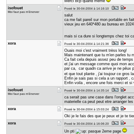
Merci bcp quand meme
isofouet
Posté le 30-04-2004 à 14:16:10
Moi faut pas m'énerver
salut
ca me fait pareil sur mon portable en fa
vieux jeu en 640*480 au bureau en 102
mais si ca dure si longtemps chez toi c
xora
Posté le 30-04-2004 à 14:21:36
Ouais moi c'est vraiment trèss long!
Mais maintenant que tu m'en parles tu m
Ca fait cela depuis assez peu de temps ,
et j'ai un message comme quoi mon accél
par ca, car quadn ca arrive je ne pêux p
et que tout plante , j'ai toujour ce gros
Enfin je sais pas si cela a un rapport , 
Enfin voila , encore une fois merci et si
isofouet
Posté le 30-04-2004 à 14:35:14
Moi faut pas m'énerver
ca serait pas une case dans l'onglet acc
materielle ca peut peut etre arranger les
xora
Posté le 30-04-2004 à 15:03:24
Oki je le fais des que je peux et je te 
xora
Posté le 30-04-2004 à 16:06:20
Un pti
pasque 2eme page