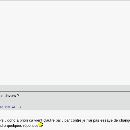
es drivers ?
s, ram, WC,...)
ers , donc a priori ca vient d'autre par , par contre je n'ai pas essayé de cha
endre quelques réponses