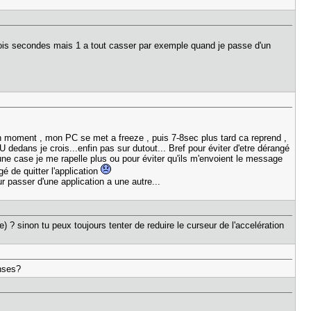
 trois secondes mais 1 a tout casser par exemple quand je passe d'un
bon moment , mon PC se met a freeze , puis 7-8sec plus tard ca reprend ,
dans je crois...enfin pas sur dutout... Bref pour éviter d'etre dérangé
 une case je me rapelle plus ou pour éviter qu'ils m'envoient le message
gé de quitter l'application
r passer d'une application a une autre...
 ? sinon tu peux toujours tenter de reduire le curseur de l'accelération
enses?