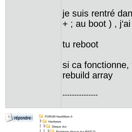
je suis rentré dan
+ ; au boot ) , j
tu reboot
si ca fonctionne, 
rebuild array
---------------
FORUM HardWare.fr
Hardware
Disque dur
Probleme disque dur RAID D: