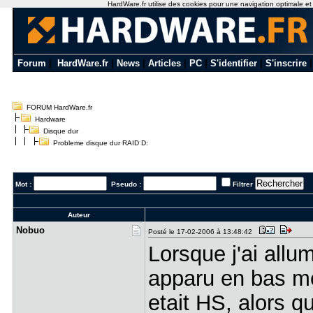
HardWare.fr utilise des cookies pour une navigation optimale et de
Forum
|
HardWare.fr
|
News
|
Articles
|
PC
|
S'identifier
|
S'inscrire
FORUM HardWare.fr
Hardware
Disque dur
Probleme disque dur RAID D:
Mot :
Pseudo :
Filtrer
Auteur
Nobuo
Posté le 17-02-2006 à 13:48:42
Lorsque j'ai allu
apparu en bas m
etait HS, alors q