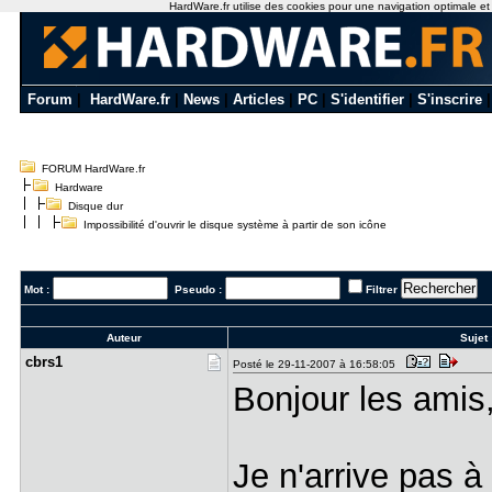
HardWare.fr utilise des cookies pour une navigation optimale et de
Forum
|
HardWare.fr
|
News
|
Articles
|
PC
|
S'identifier
|
S'inscrire
FORUM HardWare.fr
Hardware
Disque dur
Impossibilité d'ouvrir le disque système à partir de son icône
Mot :
Pseudo :
Filtrer
Auteur
Sujet 
cbrs1
Posté le 29-11-2007 à 16:58:05
Bonjour les amis
Je n'arrive pas à