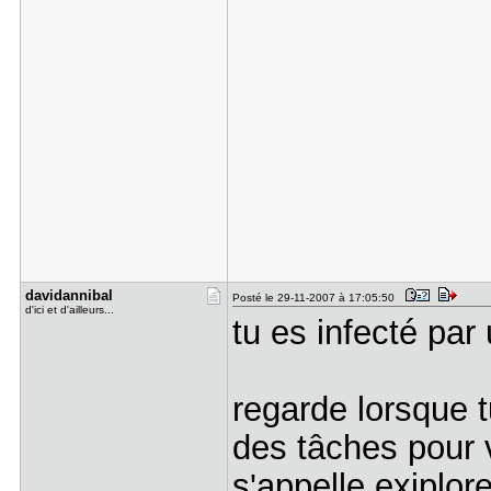
davidannib​al
Posté le 29-11-2007 à 17:05:50
d'ici et d'ailleurs...
tu es infecté par
regarde lorsque t
des tâches pour v
s'appelle exiplorer