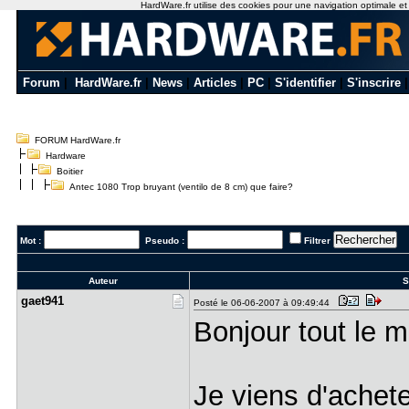
HardWare.fr utilise des cookies pour une navigation optimale et de
Forum
|
HardWare.fr
|
News
|
Articles
|
PC
|
S'identifier
|
S'inscrire
FORUM HardWare.fr
Hardware
Boitier
Antec 1080 Trop bruyant (ventilo de 8 cm) que faire?
Mot :
Pseudo :
Filtrer
Auteur
S
gaet941
Posté le 06-06-2007 à 09:49:44
Bonjour tout le
Je viens d'achet