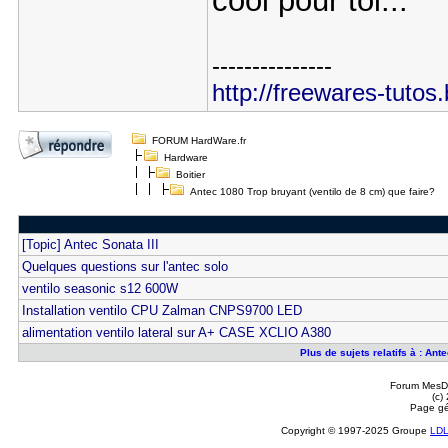
cool pour toi...
---------------
http://freewares-tutos
FORUM HardWare.fr
Hardware
Boitier
Antec 1080 Trop bruyant (ventilo de 8 cm) que faire?
[Topic] Antec Sonata III
Quelques questions sur l'antec solo
ventilo seasonic s12 600W
Installation ventilo CPU Zalman CNPS9700 LED
alimentation ventilo lateral sur A+ CASE XCLIO A380
Plus de sujets relatifs à : Ant
Forum MesDi
(c)
Page gé
Copyright © 1997-2025 Groupe
LD