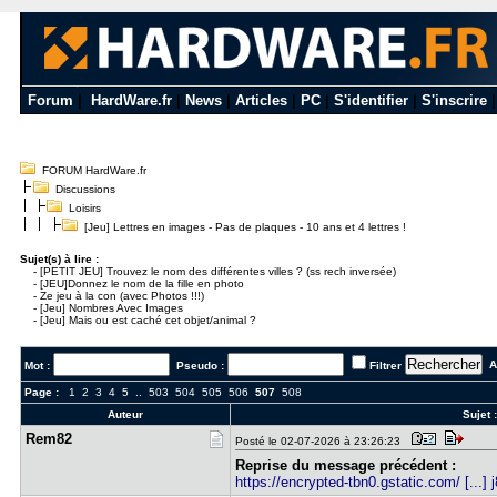
Forum
|
HardWare.fr
|
News
|
Articles
|
PC
|
S'identifier
|
S'inscrire
FORUM HardWare.fr
Discussions
Loisirs
[Jeu] Lettres en images - Pas de plaques - 10 ans et 4 lettres !
Sujet(s) à lire :
-
[PETIT JEU] Trouvez le nom des différentes villes ? (ss rech inversée)
-
[JEU]Donnez le nom de la fille en photo
-
Ze jeu à la con (avec Photos !!!)
-
[Jeu] Nombres Avec Images
-
[Jeu] Mais ou est caché cet objet/animal ?
Al
Mot :
Pseudo :
Filtrer
Page :
1
2
3
4
5
..
503
504
505
506
507
508
Auteur
Sujet 
Rem82
Posté le 02-07-2026 à 23:26:23
Reprise du message précédent :
https://encrypted-tbn0.gstatic.com/ [...