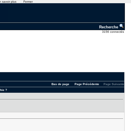
n savoir plus
Fermer
Recherche
3156 connectés
Bas de page
Page Précédente
Page Suivante
hie ?