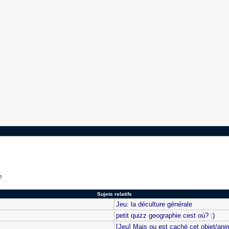
?
Sujets relatifs
Jeu: la déculture générale
petit quizz geographie cest où? :)
[Jeu] Mais ou est caché cet objet/ani