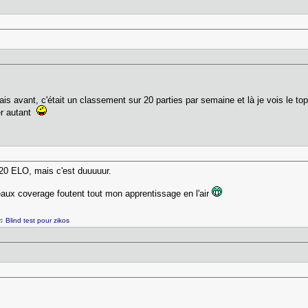
tais avant, c'était un classement sur 20 parties par semaine et là je vois le 
uer autant
520 ELO, mais c'est duuuuur.
aux coverage foutent tout mon apprentissage en l'air
♫ Blind test pour zikos