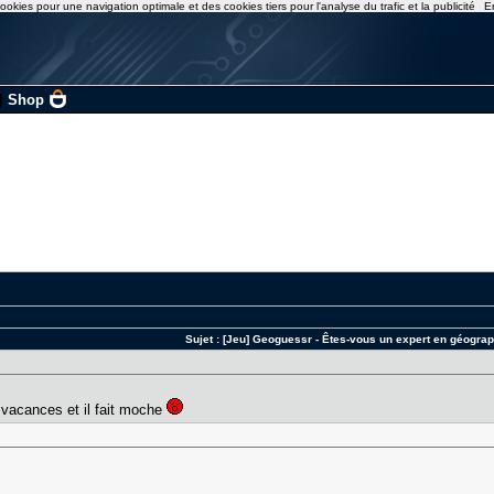
ookies pour une navigation optimale et des cookies tiers pour l'analyse du trafic et la publicité
E
|
Shop
Sujet :
[Jeu] Geoguessr - Êtes-vous un expert en géograp
vacances et il fait moche