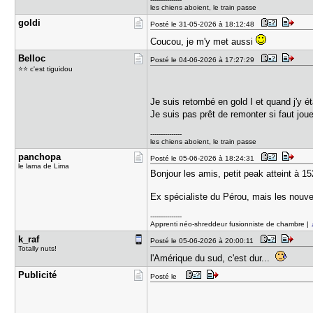
les chiens aboient, le train passe
goldi
Posté le 31-05-2026 à 18:12:48
Coucou, je m'y met aussi
Belloc
Posté le 04-06-2026 à 17:27:29
⭐⭐ c'est tiguidou
Je suis retombé en gold I et quand j'y é
Je suis pas prêt de remonter si faut jo
---------------
les chiens aboient, le train passe
panchopa
Posté le 05-06-2026 à 18:24:31
le lama de Lima
Bonjour les amis, petit peak atteint à 1
Ex spécialiste du Pérou, mais les nouve
---------------
Apprenti néo-shreddeur fusionniste de chambre |
k_raf
Posté le 05-06-2026 à 20:00:11
Totally nuts!
l'Amérique du sud, c'est dur...
Publicité
Posté le