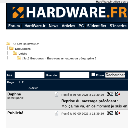
HardWare.fr utilise des c
Forum
|
HardWare.fr
|
News
|
Articles
|
PC
|
S'identifier
|
S'inscrire
FORUM HardWare.fr
Discussions
Loisirs
[Jeu] Geoguessr - Êtes-vous un expert en géographie ?
Mot :
Pseudo :
Filtrer
Page :
1
2
Auteur
Daphne
Posté le 05-05-2026 à 13:39:26
kernel panic
Reprise du message précédent :
Moi ça me va, en ce moment je suis en 
Publicité
Posté le 05-05-2026 à 13:39:26