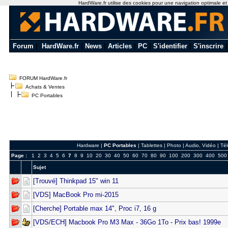
HardWare.fr utilise des cookies pour une navigation optimale et de
Forum
|
HardWare.fr
|
News
|
Articles
|
PC
|
S'identifier
|
S'inscrire
FORUM HardWare.fr
Achats & Ventes
PC Portables
Hardware
|
PC Portables
|
Tablettes
|
Photo
|
Audio, Vidéo
|
Té
Page :
1
2
3
4
5
6
7
8
9
10
20
30
40
50
60
70
80
90
100
200
300
400
500
Sujet
[Trouvé] Thinkpad 15" win 11
[VDS] MacBook Pro mi-2015
[Cherche] Portable max 14", Proc i7, 16 g
[VDS/ECH] Macbook Pro M3 Max - 36Go 1To - Prix bas! 1999e