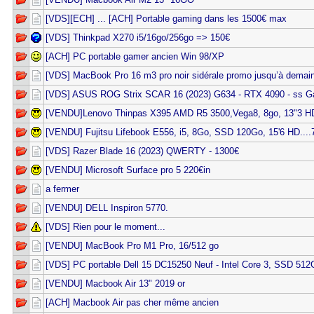
[VDS][ECH] ... [ACH] Portable gaming dans les 1500€ max
[VDS] Thinkpad X270 i5/16go/256go => 150€
[ACH] PC portable gamer ancien Win 98/XP
[VDS] MacBook Pro 16 m3 pro noir sidérale promo jusqu’à demain
[VDS] ASUS ROG Strix SCAR 16 (2023) G634 - RTX 4090 - ss Ga
[VENDU]Lenovo Thinpas X395 AMD R5 3500,Vega8, 8go, 13"3 HD.
[VENDU] Fujitsu Lifebook E556, i5, 8Go, SSD 120Go, 15'6 HD....
[VDS] Razer Blade 16 (2023) QWERTY - 1300€
[VENDU] Microsoft Surface pro 5 220€in
a fermer
[VENDU] DELL Inspiron 5770.
[VDS] Rien pour le moment...
[VENDU] MacBook Pro M1 Pro, 16/512 go
[VDS] PC portable Dell 15 DC15250 Neuf - Intel Core 3, SSD 51
[VENDU] Macbook Air 13" 2019 or
[ACH] Macbook Air pas cher même ancien