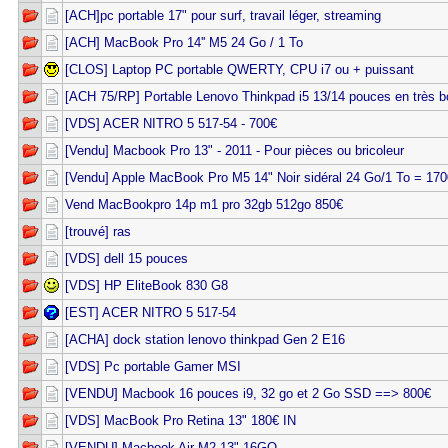
[ACH]pc portable 17" pour surf, travail léger, streaming
[ACH] MacBook Pro 14'' M5 24 Go / 1 To
[CLOS] Laptop PC portable QWERTY, CPU i7 ou + puissant
[ACH 75/RP] Portable Lenovo Thinkpad i5 13/14 pouces en très b
[VDS] ACER NITRO 5 517-54 - 700€
[Vendu] Macbook Pro 13" - 2011 - Pour pièces ou bricoleur
[Vendu] Apple MacBook Pro M5 14" Noir sidéral 24 Go/1 To = 17
Vend MacBookpro 14p m1 pro 32gb 512go 850€
[trouvé] ras
[VDS] dell 15 pouces
[VDS] HP EliteBook 830 G8
[EST] ACER NITRO 5 517-54
[ACHA] dock station lenovo thinkpad Gen 2 E16
[VDS] Pc portable Gamer MSI
[VENDU] Macbook 16 pouces i9, 32 go et 2 Go SSD ==> 800€
[VDS] MacBook Pro Retina 13" 180€ IN
[VENDU] Macbook Air M2 13" 16GO