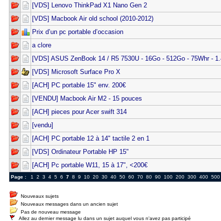
[VDS] Lenovo ThinkPad X1 Nano Gen 2
[VDS] Macbook Air old school (2010-2012)
Prix d’un pc portable d’occasion
a clore
[VDS] ASUS ZenBook 14 / R5 7530U - 16Go - 512Go - 75Whr - 1.
[VDS] Microsoft Surface Pro X
[ACH] PC portable 15" env. 200€
[VENDU] Macbook Air M2 - 15 pouces
[ACH] pieces pour Acer swift 314
[vendu]
[ACH] PC portable 12 à 14" tactile 2 en 1
[VDS] Ordinateur Portable HP 15"
[ACH] Pc portable W11, 15 à 17", <200€
Page :
1
2
3
4
5
6
7
8
9
10
20
30
40
50
60
70
80
90
100
200
300
400
500
Nouveaux sujets
Nouveaux messages dans un ancien sujet
Pas de nouveau message
Allez au dernier message lu dans un sujet auquel vous n'avez pas participé