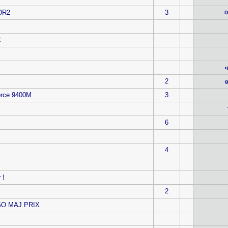
DR2
3
D
€
q
2
g
orce 9400M
3
6
4
 !
2
 GO MAJ PRIX