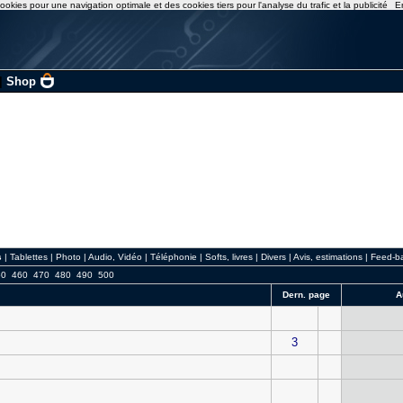
ookies pour une navigation optimale et des cookies tiers pour l'analyse du trafic et la publicité
E
|
Shop
s
|
Tablettes
|
Photo
|
Audio, Vidéo
|
Téléphonie
|
Softs, livres
|
Divers
|
Avis, estimations
|
Feed-b
50
460
470
480
490
500
Dern. page
A
3