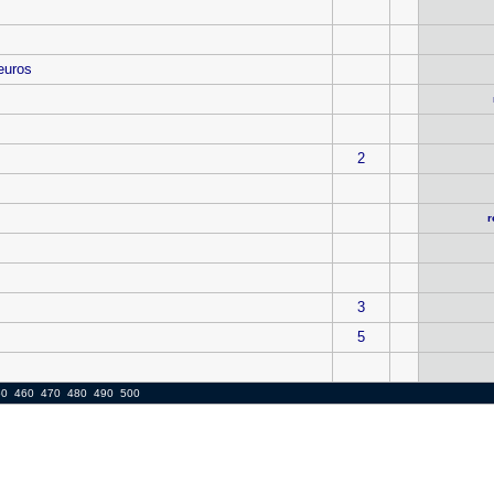
euros
2
r
3
5
50
460
470
480
490
500