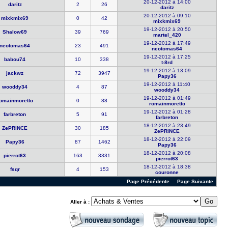
20-12-2012 à 14:00
daritz
2
26
daritz
20-12-2012 à 09:10
mixkmix69
0
42
mixkmix69
19-12-2012 à 20:50
Shalow69
39
769
martel_420
19-12-2012 à 17:49
neotomas64
23
491
neotomas64
19-12-2012 à 17:25
babou74
10
338
t-8rd
19-12-2012 à 13:09
jackwz
72
3947
Papy36
19-12-2012 à 11:40
wooddy34
4
87
wooddy34
19-12-2012 à 01:49
omainmore​tto
0
88
romainmore​tto
19-12-2012 à 01:28
farbreton
5
91
farbreton
18-12-2012 à 23:49
ZePRiNCE
30
185
ZePRiNCE
18-12-2012 à 22:09
Papy36
87
1462
Papy36
18-12-2012 à 20:08
pierrot63
163
3331
pierrot63
18-12-2012 à 18:38
fsqr
4
153
couronne
Page Précédente
Page Suivante
Aller à :