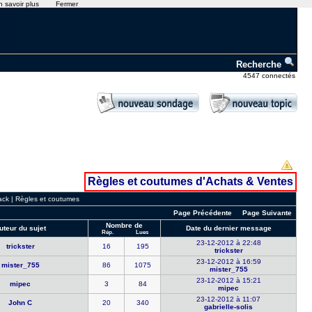
n savoir plus
Fermer
Recherche
4547 connectés
Règles et coutumes d'Achats & Ventes
ack
|
Règles et coutumes
Page Précédente
Page Suivante
Nombre de
uteur du sujet
Date du dernier message
Rép.
Lues
23-12-2012 à 22:48
trickster
16
195
trickster
23-12-2012 à 16:59
mister_755
86
1075
mister_755
23-12-2012 à 15:21
mipec
3
84
mipec
23-12-2012 à 11:07
John C
20
340
gabrielle-​solis