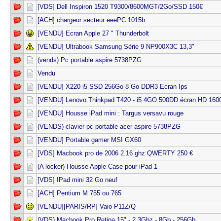
[VDS] Dell Inspiron 1520 T9300/8600MGT/2Go/SSD 150€
[ACH] chargeur secteur eeePC 1015b
[VENDU] Ecran Apple 27 " Thunderbolt
[VENDU] Ultrabook Samsung Série 9 NP900X3C 13,3"
(vends) Pc portable aspire 5738PZG
Vendu
[VENDU] X220 i5 SSD 256Go 8 Go DDR3 Ecran Ips
[VENDU] Lenovo Thinkpad T420 - i5 4GO 500DD écran HD 1600
[VENDU] Housse iPad mini : Targus versavu rouge
(VENDS) clavier pc portable acer aspire 5738PZG
[VENDU] Portable gamer MSI GX60
[VDS] Macbook pro de 2006 2.16 ghz QWERTY 250 €
(A locker) Housse Apple Case pour iPad 1
[VDS] IPad mini 32 Go neuf
[ACH] Pentium M 755 ou 765
[VENDU][PARIS/RP] Vaio P11Z/Q
(VDS) Macbook Pro Retina 15" - 2.3Ghz - 8Gb - 256Gb