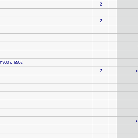
2
2
*900 // 650€
2
c
s