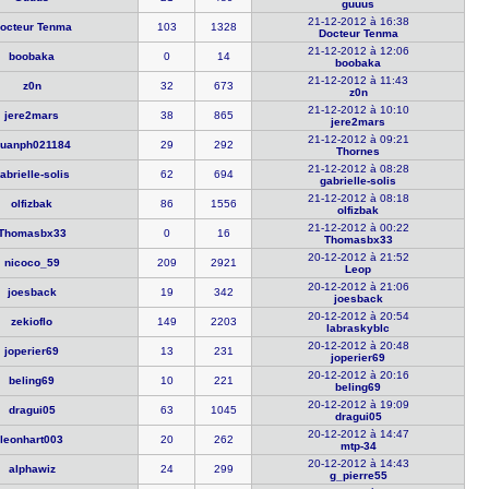
guuus
21-12-2012 à 16:38
octeur Te​nma
103
1328
Docteur Te​nma
21-12-2012 à 12:06
boobaka
0
14
boobaka
21-12-2012 à 11:43
z0n
32
673
z0n
21-12-2012 à 10:10
jere2mars
38
865
jere2mars
21-12-2012 à 09:21
uanph0211​84
29
292
Thornes
21-12-2012 à 08:28
abrielle-​solis
62
694
gabrielle-​solis
21-12-2012 à 08:18
olfizbak
86
1556
olfizbak
21-12-2012 à 00:22
Thomasbx33
0
16
Thomasbx33
20-12-2012 à 21:52
nicoco_59
209
2921
Leop
20-12-2012 à 21:06
joesback
19
342
joesback
20-12-2012 à 20:54
zekioflo
149
2203
labraskybl​c
20-12-2012 à 20:48
joperier69
13
231
joperier69
20-12-2012 à 20:16
beling69
10
221
beling69
20-12-2012 à 19:09
dragui05
63
1045
dragui05
20-12-2012 à 14:47
leonhart00​3
20
262
mtp-34
20-12-2012 à 14:43
alphawiz
24
299
g_pierre55