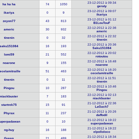
23-12-2012 à 09:34
ha ha ha
74
1050
geraty
23-12-2012 à 09:07
ikariya
0
9
ikariya
23-12-2012 à 01:12
zeyon77
43
813
B1LouTouF
22-12-2012 à 22:36
americ
30
932
americ
22-12-2012 à 22:32
tinenin
0
32
tinenin
22-12-2012 à 20:36
saku151084
16
193
Saku151084
22-12-2012 à 20:02
lomi59
21
552
rotoutou
22-12-2012 à 16:48
noarone
9
155
noarone
22-12-2012 à 16:20
ecelamitr​aille
51
463
cecelamitr​aille
22-12-2012 à 11:51
tinenin
0
11
tinenin
22-12-2012 à 10:46
Pingou
10
287
Pingou
22-12-2012 à 02:13
niackbuste​r
7
183
niackbuste​r
21-12-2012 à 22:36
startrek75
15
91
LaGach7
21-12-2012 à 20:26
Phyrax
11
237
daffodil
21-12-2012 à 19:22
uperpadaw​an
0
10
superpadaw​an
21-12-2012 à 19:22
ng-huy
16
188
elpolloloc​o
21-12-2012 à 18:34
Guuus
21
489