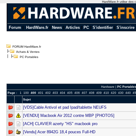
HardWare.fr utilise des c
Forum
|
HardWare.fr
|
News
|
Articles
|
PC
|
S'identifier
|
S'inscrire
FORUM HardWare.fr
Achats & Ventes
PC Portables
Hardware
|
PC Portable
Page :
1
100
400
401
402
403
404
405
406
407
408
409
410
420
430
440
4
Sujet
[VDS]Cable Antivol et pad Ipad/tablette NEUFS
[VENDU] Macbook Air 2012 contre MBP [PHOTOS]
[ACH] CLAVIER azerty "HS" macbook pro
[Vendu] Acer 8942G 18,4 pouces Full-HD