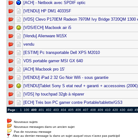
[ACH] - Netbook avec SPDIF optic
[VENDU] HP DM1 4033SF
[VDS] Clevo P170EM Radeon 7970M Ivy Bridge 3720QM 1300 
[VDS/ECH] Macbook air i5
[Vendu] Alienware M15X
vendu
[ESTIM] Pc transportable Dell XPS M2010
VDS portable gamer MSI GX 640
[ACH] Macbook pro 15'
[VENDU] iPad 2 32 Go Noir Wifi - sous garantie
[VENDU]Tablet Sony S etat neuf + garanti + accessoires (200€)
[VDS] hp touchpad 32gb à réparer
[ECH] Très bon PC gamer contre Portable/tablette/GS3
Page :
1
100
400
401
402
403
404
405
406
407
408
409
410
420
430
440
4
Nouveaux sujets
Nouveaux messages dans un ancien sujet
Pas de nouveau message
Allez au dernier message lu dans un sujet auquel vous n'avez pas participé