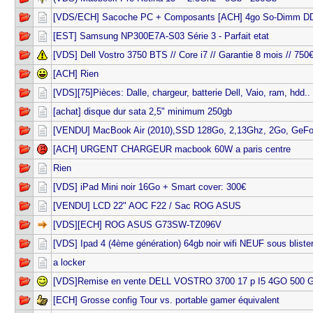
[VDS/ECH] Sacoche PC + Composants [ACH] 4go So-Dimm D
[EST] Samsung NP300E7A-S03 Série 3 - Parfait etat
[VDS] Dell Vostro 3750 BTS // Core i7 // Garantie 8 mois // 750
[ACH] Rien
[VDS][75]Pièces: Dalle, chargeur, batterie Dell, Vaio, ram, hdd..
[achat] disque dur sata 2,5" minimum 250gb
[VENDU] MacBook Air (2010),SSD 128Go, 2,13Ghz, 2Go, GeF
[ACH] URGENT CHARGEUR macbook 60W a paris centre
Rien
[VDS] iPad Mini noir 16Go + Smart cover: 300€
[VENDU] LCD 22" AOC F22 / Sac ROG ASUS
[VDS][ECH] ROG ASUS G73SW-TZ096V
[VDS] Ipad 4 (4ème génération) 64gb noir wifi NEUF sous blister
a locker
[VDS]Remise en vente DELL VOSTRO 3700 17 p I5 4GO 500
[ECH] Grosse config Tour vs. portable gamer équivalent