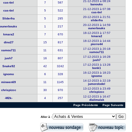
21-12-2023 à 08:24
cas-tiel
7
587
banouks
21-12-2023 à 07:38
cas-tiel
5
522
cas-tiel
20-12-2023 à 21:51
Sliderfra
5
295
sliderfra
20-12-2023 à 14:59
ounerbouks
1
217
ounerbouks
18-12-2023 à 17:57
kmara2
7
670
kmara2
18-12-2023 à 14:44
dino27
15
817
pierre44
17-12-2023 à 20:18
xamou711
11
631
xamou711
17-12-2023 à 16:28
jush7
16
807
jush7
17-12-2023 à 13:28
Snake92
42
3242
bonk1
16-12-2023 à 18:23
ignomo
6
328
ignomo
14-12-2023 à 22:19
minwen69
11
1145
jumorolode​l
13-12-2023 à 23:49
chrispizcc
30
970
chrispizcc
12-12-2023 à 16:47
-M2k-
4
257
dialimalak
Page Précédente
Page Suivante
Aller à :