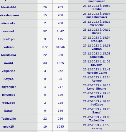
machinman
28-12-2023 à 16:58
Manito764
26
783
rackhir
28-12-2023 à 16:04
ikashumar​er
15
980
mikashumar​er
28-12-2023 à 15:16
etiennekv
2
288
etiennekv
28-12-2023 à 00:32
cas-tiel
32
1342
bonk1
27-12-2023 à 18:54
prad1po
9
415
prad1po
27-12-2023 à 18:33
valiran
372
31346
valiran
27-12-2023 à 15:53
Manito764
22
930
daquiksta
27-12-2023 à 11:59
oward
33
1325
DrDooM
26-12-2023 à 22:41
valpariso
3
262
Horacio Ca​ine
26-12-2023 à 22:24
Astyco
0
98
Astyco
26-12-2023 à 16:18
spysniper
4
217
Lone_Sloan​e
25-12-2023 à 19:44
tony8888
6
329
tony8888
21-12-2023 à 20:04
fred2tlse
2
228
fred2tlse
21-12-2023 à 19:26
Santa'
6
646
Santa'
21-12-2023 à 19:06
TopheLille
22
986
TopheLille
21-12-2023 à 17:50
geek25
19
1585
vazarg