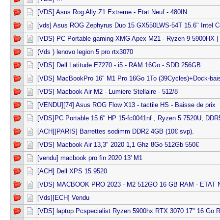
[VDS] Asus Rog Ally Z1 Extreme - Etat Neuf - 480IN
[vds] Asus ROG Zephyrus Duo 15 GX550LWS-54T 15.6" Intel C
[VDS] PC Portable gaming XMG Apex M21 - Ryzen 9 5900HX |
(Vds ) lenovo legion 5 pro rtx3070
[VDS] Dell Latitude E7270 - i5 - RAM 16Go - SDD 256GB
[VDS] MacBookPro 16" M1 Pro 16Go 1To (39Cycles)+Dock-bais
[VDS] Macbook Air M2 - Lumiere Stellaire - 512/8
[VENDU][74] Asus ROG Flow X13 - tactile HS - Baisse de prix
[VDS]PC Portable 15.6" HP 15-fc0041nf , Ryzen 5 7520U, DDR
[ACH][PARIS] Barrettes sodimm DDR2 4GB (10€ svp).
[VDS] Macbook Air 13,3" 2020 1,1 Ghz 8Go 512Gb 550€
[vendu] macbook pro fin 2020 13' M1
[ACH] Dell XPS 15 9520
[VDS] MACBOOK PRO 2023 - M2 512GO 16 GB RAM - ETAT
[Vds][ECH] Vendu
[VDS] laptop Pcspecialist Ryzen 5900hx RTX 3070 17" 16 Go