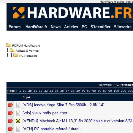
HardWare.fr utilise des c
Forum
|
HardWare.fr
|
News
|
Articles
|
PC
|
S'identifier
|
S'inscrire
FORUM HardWare.fr
Achats & Ventes
PC Portables
Hardware
|
PC Portable
Page :
1
10
30
31
32
33
34
35
36
37
38
39
40
50
60
70
80
90
100
200
30
Sujet
[VDS] lenovo Yoga Slim 7 Pro 5800h - 2.8K 14"
[vds] vieux ordis pas cher
[VENDU] Macbook Air M1 13,3" fin 2020 couleur or version 8/51
[ACH] PC portable reforcé / durci