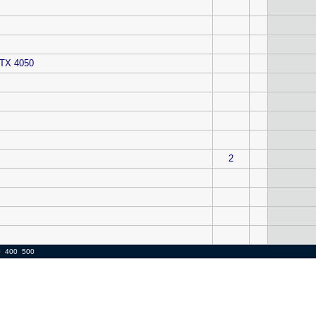
RTX 4050
2
0
400
500