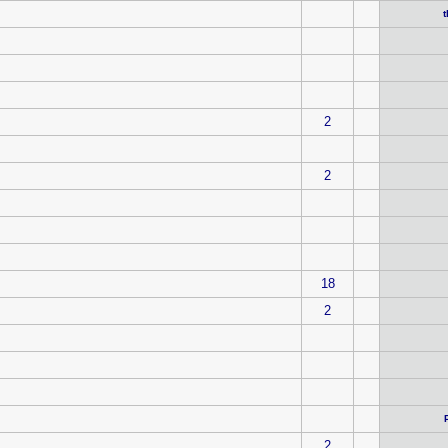
t
2
2
18
2
2