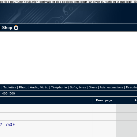
ookies pour une navigation optimale et des cookies tiers pour l'analyse du trafic et la publicité
E
|
Shop
s
|
Tablettes
|
Photo
|
Audio, Vidéo
|
Téléphonie
|
Softs, livres
|
Divers
|
Avis, estimations
|
Feed-b
0
400
500
Dern. page
A
2 - 750 €