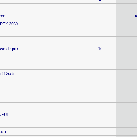
ore
m
 RTX 3060
se de prix
10
5 8 Go 5
 NEUF
 Ram