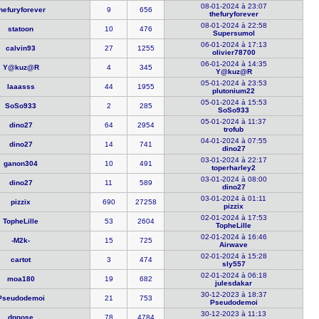
08-01-2024 à 23:07
hefuryfor​ever
9
656
thefuryfor​ever
08-01-2024 à 22:58
statoon
10
476
Supersumol
06-01-2024 à 17:13
calvin93
27
1255
olivier787​00
06-01-2024 à 14:35
Y@kuz@R
4
345
Y@kuz@R
05-01-2024 à 23:53
laaasss
44
1955
plutonium2​2
05-01-2024 à 15:53
SoSo933
2
285
SoSo933
05-01-2024 à 11:37
dino27
64
2954
trofub
04-01-2024 à 07:55
dino27
14
741
dino27
03-01-2024 à 22:17
ganon304
10
491
toperharle​y2
03-01-2024 à 08:00
dino27
11
589
dino27
03-01-2024 à 01:11
pizzix
690
27258
pizzix
02-01-2024 à 17:53
TopheLille
53
2604
TopheLille
02-01-2024 à 16:46
-M2k-
15
725
Airwave
02-01-2024 à 15:28
cartot
3
474
sly557
02-01-2024 à 06:18
moa180
19
682
julesdakar
30-12-2023 à 18:37
Pseudodemo​i
21
753
Pseudodemo​i
30-12-2023 à 11:13
dpnose
78
4784