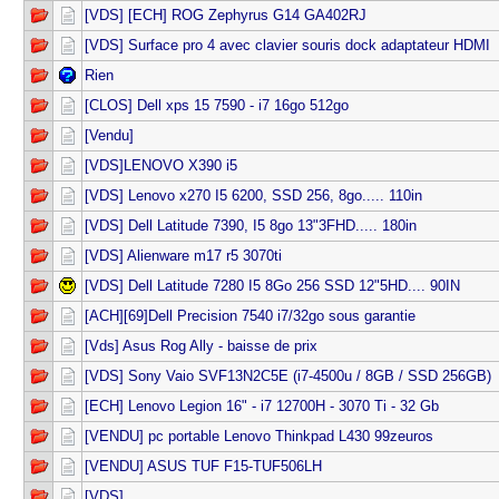
[VDS] [ECH] ROG Zephyrus G14 GA402RJ
[VDS] Surface pro 4 avec clavier souris dock adaptateur HDMI
Rien
[CLOS] Dell xps 15 7590 - i7 16go 512go
[Vendu]
[VDS]LENOVO X390 i5
[VDS] Lenovo x270 I5 6200, SSD 256, 8go..... 110in
[VDS] Dell Latitude 7390, I5 8go 13"3FHD..... 180in
[VDS] Alienware m17 r5 3070ti
[VDS] Dell Latitude 7280 I5 8Go 256 SSD 12"5HD.... 90IN
[ACH][69]Dell Precision 7540 i7/32go sous garantie
[Vds] Asus Rog Ally - baisse de prix
[VDS] Sony Vaio SVF13N2C5E (i7-4500u / 8GB / SSD 256GB)
[ECH] Lenovo Legion 16" - i7 12700H - 3070 Ti - 32 Gb
[VENDU] pc portable Lenovo Thinkpad L430 99zeuros
[VENDU] ASUS TUF F15-TUF506LH
[VDS] ...