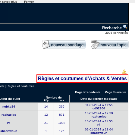
n savoir plus
Fermer
Recherche
3003 connectés
Règles et coutumes d'Achats & Ventes
ack
|
Règles et coutumes
Page Précédente
Page Suivante
Nombre de
uteur du sujet
Date du dernier message
Rép.
Lues
11-01-2024 à 11:55
nebka94
14
365
dd92300
10-01-2024 à 12:39
raphaelpp
12
871
raphaelpp
10-01-2024 à 11:55
rfl
21
1008
rfl
09-01-2024 à 18:04
shadowsun
1
125
shadowsun