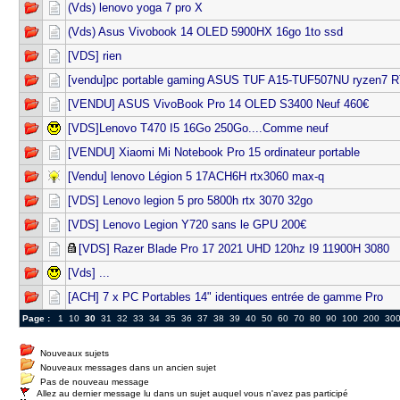
(Vds) lenovo yoga 7 pro X
(Vds) Asus Vivobook 14 OLED 5900HX 16go 1to ssd
[VDS] rien
[vendu]pc portable gaming ASUS TUF A15-TUF507NU ryzen7 
[VENDU] ASUS VivoBook Pro 14 OLED S3400 Neuf 460€
[VDS]Lenovo T470 I5 16Go 250Go....Comme neuf
[VENDU] Xiaomi Mi Notebook Pro 15 ordinateur portable
[Vendu] lenovo Légion 5 17ACH6H rtx3060 max-q
[VDS] Lenovo legion 5 pro 5800h rtx 3070 32go
[VDS] Lenovo Legion Y720 sans le GPU 200€
[VDS] Razer Blade Pro 17 2021 UHD 120hz I9 11900H 3080
[Vds] ...
[ACH] 7 x PC Portables 14" identiques entrée de gamme Pro
Page :
1
10
30
31
32
33
34
35
36
37
38
39
40
50
60
70
80
90
100
200
30
Nouveaux sujets
Nouveaux messages dans un ancien sujet
Pas de nouveau message
Allez au dernier message lu dans un sujet auquel vous n'avez pas participé