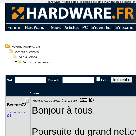
HardWare.fr utilise des cookies pour une navigation optimale et de
Forum
|
HardWare.fr
|
News
|
Articles
|
PC
|
S'identifier
|
S'inscrire
FORUM HardWare.fr
Achats & Ventes
Audio, Vidéo
Vendu : à locker svp !
Mot :
Pseudo :
Filtrer
Auteur
Posté le 01-05-2026 à 17:17:29
Bertram72
Bonjour à tous,
Transactions
(53)
Poursuite du grand nett