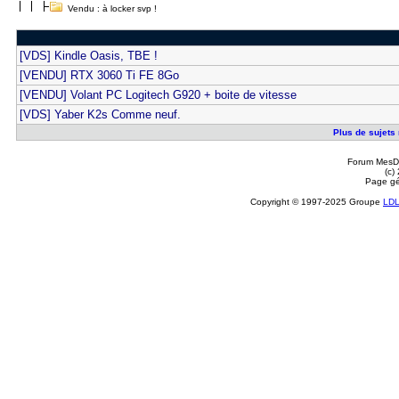
Vendu : à locker svp !
[VDS] Kindle Oasis, TBE !
[VENDU] RTX 3060 Ti FE 8Go
[VENDU] Volant PC Logitech G920 + boite de vitesse
[VDS] Yaber K2s Comme neuf.
Plus de sujets 
Forum MesDi
(c)
Page gé
Copyright © 1997-2025 Groupe
LD