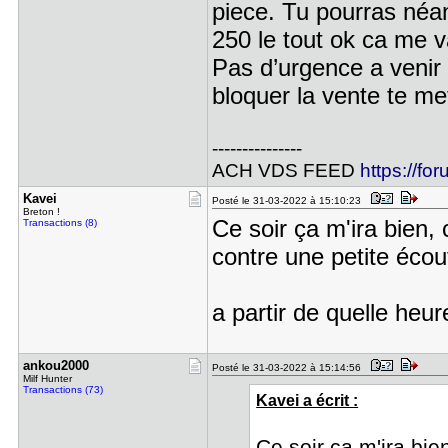
piece. Tu pourras néa
250 le tout ok ca me v
Pas d’urgence a venir c
bloquer la vente te me
---------------
ACH VDS FEED
https://fo
Kavei
Posté le 31-03-2022 à 15:10:23
Breton !
Ce soir ça m'ira bien,
Transactions (8)
contre une petite écout
a partir de quelle heur
ankou2000
Posté le 31-03-2022 à 15:14:56
Milf Hunter
Transactions (73)
Kavei a écrit :
Ce soir ça m'ira bi