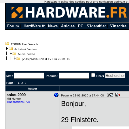
HardWare.fr utilise des cookies pour une navigation optimale et de
Forum
|
HardWare.fr
|
News
|
Articles
|
PC
|
S'identifier
|
S'inscrire
FORUM HardWare.fr
Achats & Ventes
Audio, Vidéo
[VDS]Nvidia Shield TV Pro 2019 HS
Mot :
Pseudo :
Filtrer
Page :
1
2
3
Auteur
ankou2000
Posté le 22-01-2020 à 17:44:08
Milf Hunter
Bonjour,
Transactions (73)
29 Finistère.