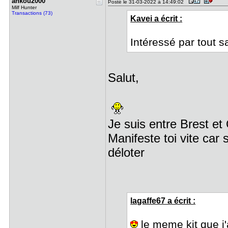
ankou2000
Posté le 31-03-2022 à 14:49:02
Milf Hunter
Transactions (73)
Kavei a écrit :
Intéressé par tout s
Salut,
Je suis entre Brest e
Manifeste toi vite ca
déloter
lagaffe67 a écrit :
le meme kit que j'