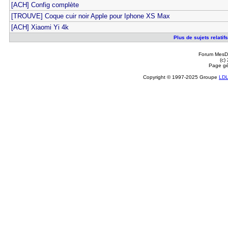
[ACH] Config complète
[TROUVE] Coque cuir noir Apple pour Iphone XS Max
[ACH] Xiaomi Yi 4k
Plus de sujets relati
Forum MesDi
(c)
Page gé
Copyright © 1997-2025 Groupe
LD