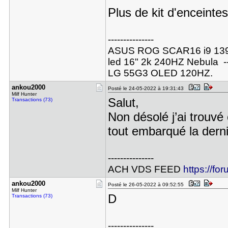
Plus de kit d'enceintes
---------------
ASUS ROG SCAR16 i9 1398
led 16" 2k 240HZ Nebula --
LG 55G3 OLED 120HZ.
ankou2000
Posté le 24-05-2022 à 19:31:43
Milf Hunter
Salut,
Transactions (73)
Non désolé j’ai trouv
tout embarqué la derni
---------------
ACH VDS FEED
https://fo
ankou2000
Posté le 26-05-2022 à 09:52:55
Milf Hunter
D
Transactions (73)
---------------