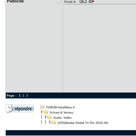
Publicité
Posté le
Page :
1
2
3
FORUM HardWare.fr
Achats & Ventes
Audio, Vidéo
[VDS]Nvidia Shield TV Pro 2019 HS