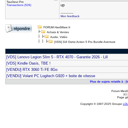
Taunteur Pro
up
Transactions (526)
---------------
Mon feedback
FORUM HardWare.fr
Achats & Ventes
Audio, Vidéo
[VDS] DJI Osmo Action 5 Pro Bundle Aventure
[VDS] Lenovo Legion Slim 5 - RTX 4070 - Garantie 2026 - Lill
[VDS] Kindle Oasis, TBE !
[VENDU] RTX 3060 Ti FE 8Go
[VENDU] Volant PC Logitech G920 + boite de vitesse
Plus de sujets relatifs à :
Forum MesDi
(c)
Page gé
Copyright © 1997-2025 Groupe
LD