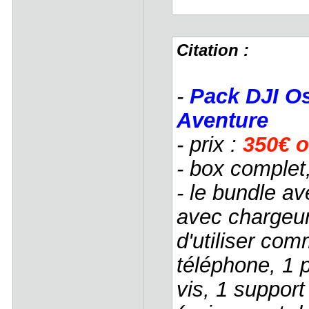
Citation :
-
Pack DJI O
Aventure
- prix :
350€ o
- box complet
- le bundle a
avec chargeur
d'utiliser com
téléphone, 1 
vis, 1 support