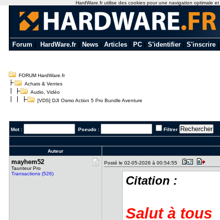
HardWare.fr utilise des cookies pour une navigation optimale et de
Forum
|
HardWare.fr
|
News
|
Articles
|
PC
|
S'identifier
|
S'inscrire
FORUM HardWare.fr
Achats & Ventes
Audio, Vidéo
[VDS] DJI Osmo Action 5 Pro Bundle Aventure
Mot :
Pseudo :
Filtrer
Auteur
mayhem52
Posté le 02-05-2026 à 00:54:55
Taunteur Pro
Transactions (526)
Citation :
Salut à tous