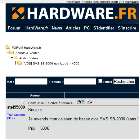
HardWare.fr utilise des cookies pour une navigation 
Forum
|
HardWare.fr
|
News
|
Articles
|
PC
|
S'identifier
|
S'inscrire
FORUM HardWare.fr
Achats & Ventes
Audio, Vidéo
[VDS] SVS SB-2000 noir laqué = 450€
Mot :
Pseudo :
Filtrer
Auteur
Posté le 02-07-2026 à 09:44:13
stef95000
Bonjour,
Transactions
(319)
Je revends mon caisson de basse clos SVS SB-2000 (sans l'e
Prix = 500€