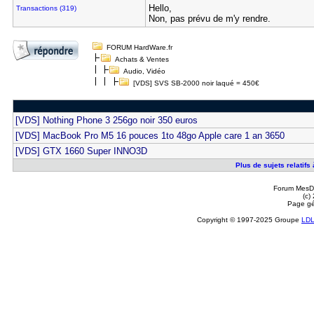
Hello,
Transactions (319)
Non, pas prévu de m'y rendre.
FORUM HardWare.fr
Achats & Ventes
Audio, Vidéo
[VDS] SVS SB-2000 noir laqué = 450€
[VDS] Nothing Phone 3 256go noir 350 euros
[VDS] MacBook Pro M5 16 pouces 1to 48go Apple care 1 an 3650
[VDS] GTX 1660 Super INNO3D
Plus de sujets relatif
Forum MesDi
(c)
Page gé
Copyright © 1997-2025 Groupe
LD