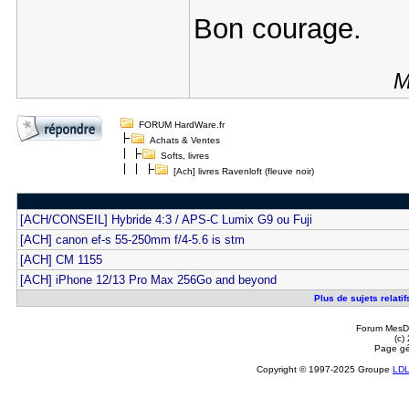
Bon courage.
M
FORUM HardWare.fr
Achats & Ventes
Softs, livres
[Ach] livres Ravenloft (fleuve noir)
[ACH/CONSEIL] Hybride 4:3 / APS-C Lumix G9 ou Fuji
[ACH] canon ef-s 55-250mm f/4-5.6 is stm
[ACH] CM 1155
[ACH] iPhone 12/13 Pro Max 256Go and beyond
Plus de sujets relatif
Forum MesDi
(c)
Page gé
Copyright © 1997-2025 Groupe
LD