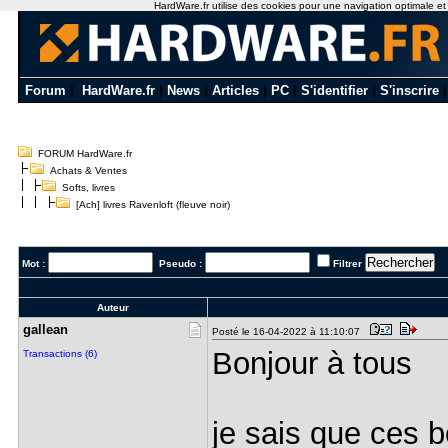
HardWare.fr utilise des cookies pour une navigation optimale et de
Forum
|
HardWare.fr
|
News
|
Articles
|
PC
|
S'identifier
|
S'inscrire
FORUM HardWare.fr
Achats & Ventes
Softs, livres
[Ach] livres Ravenloft (fleuve noir)
Mot :
Pseudo :
Filtrer
Auteur
gallean
Posté le 16-04-2022 à 11:10:07
Bonjour à tous
Transactions (6)
je sais que ces 