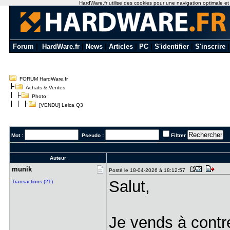
HardWare.fr utilise des cookies pour une navigation optimale et de
Forum
|
HardWare.fr
|
News
|
Articles
|
PC
|
S'identifier
|
S'inscrire
FORUM HardWare.fr
Achats & Ventes
Photo
[VENDU] Leica Q3
Mot :
Pseudo :
Filtrer
Auteur
munik
Posté le 18-04-2026 à 18:12:57
Salut,
Transactions (21)
Je vends à contr