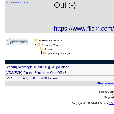
Oui :-)
Transactions (137)
---------------
https://www.flickr.com
FORUM HardWare.fr
Achats & Ventes
Photo
[VENDU] Leica Q3
[Vendu] Redmagic 10 AIR 16g 512go Blanc
[VDS/ECH] Flashs Elinchrom One Off x3
[VDS] LEICA Q3 28mm 4700 euros
Plus de sujet
Forum MesDi
(c)
Page gé
Copyright © 1997-2025 Groupe
LD