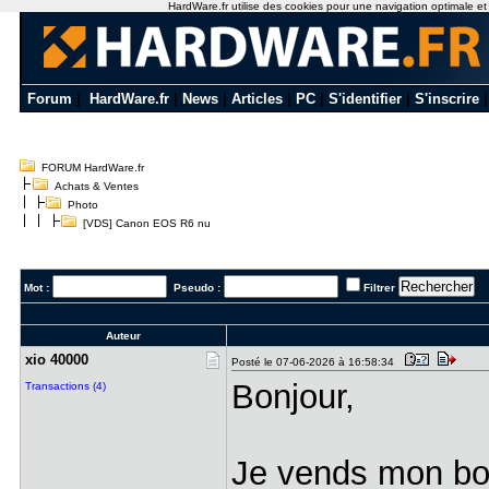
HardWare.fr utilise des cookies pour une navigation optimale et de
Forum
|
HardWare.fr
|
News
|
Articles
|
PC
|
S'identifier
|
S'inscrire
FORUM HardWare.fr
Achats & Ventes
Photo
[VDS] Canon EOS R6 nu
Mot :
Pseudo :
Filtrer
Auteur
xio 40000
Posté le 07-06-2026 à 16:58:34
Bonjour,
Transactions (4)
Je vends mon bo