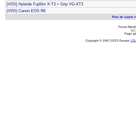
[VDS] Hybride Fujifilm X-T3 + Grip VG-XT3
(VDS) Canon EOS R6
Plus de sujets r
Forum MesDi
(c)
Page gé
Copyright © 1997-2025 Groupe
LD