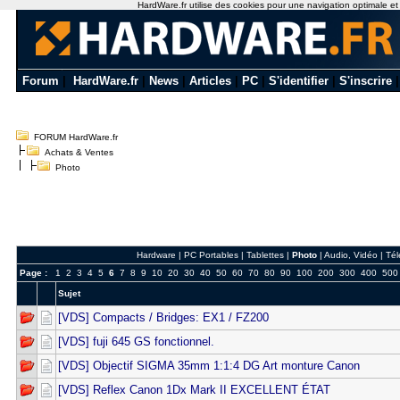
HardWare.fr utilise des cookies pour une navigation optimale et de
Forum
|
HardWare.fr
|
News
|
Articles
|
PC
|
S'identifier
|
S'inscrire
FORUM HardWare.fr
Achats & Ventes
Photo
Hardware
|
PC Portables
|
Tablettes
|
Photo
|
Audio, Vidéo
|
Tél
Page :
1
2
3
4
5
6
7
8
9
10
20
30
40
50
60
70
80
90
100
200
300
400
500
Sujet
[VDS] Compacts / Bridges: EX1 / FZ200
[VDS] fuji 645 GS fonctionnel.
[VDS] Objectif SIGMA 35mm 1:1:4 DG Art monture Canon
[VDS] Reflex Canon 1Dx Mark II EXCELLENT ÉTAT