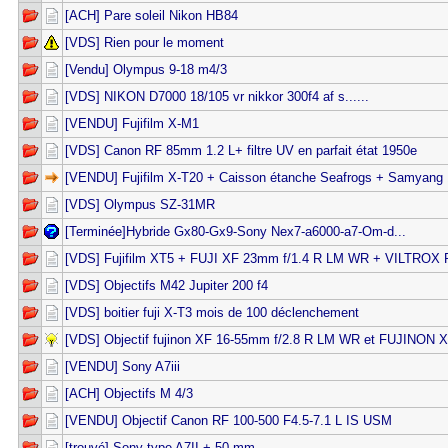
[ACH] Pare soleil Nikon HB84
[VDS] Rien pour le moment
[Vendu] Olympus 9-18 m4/3
[VDS] NIKON D7000 18/105 vr nikkor 300f4 af s......
[VENDU] Fujifilm X-M1
[VDS] Canon RF 85mm 1.2 L+ filtre UV en parfait état 1950e
[VENDU] Fujifilm X-T20 + Caisson étanche Seafrogs + Samyan
[VDS] Olympus SZ-31MR
[Terminée]Hybride Gx80-Gx9-Sony Nex7-a6000-a7-Om-d...
[VDS] Fujifilm XT5 + FUJI XF 23mm f/1.4 R LM WR + VILTRO
[VDS] Objectifs M42 Jupiter 200 f4
[VDS] boitier fuji X-T3 mois de 100 déclenchement
[VDS] Objectif fujinon XF 16-55mm f/2.8 R LM WR et FUJINON
[VENDU] Sony A7iii
[ACH] Objectifs M 4/3
[VENDU] Objectif Canon RF 100-500 F4.5-7.1 L IS USM
[trouvé] Sony type A7II + 50 mm