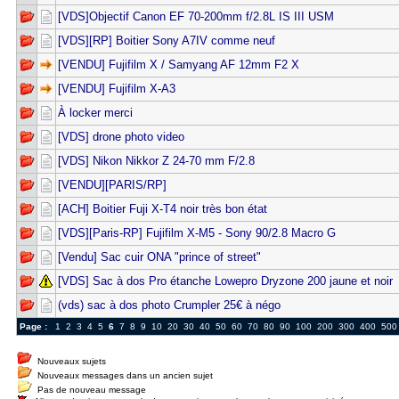
[VDS]Objectif Canon EF 70-200mm f/2.8L IS III USM
[VDS][RP] Boitier Sony A7IV comme neuf
[VENDU] Fujifilm X / Samyang AF 12mm F2 X
[VENDU] Fujifilm X-A3
À locker merci
[VDS] drone photo video
[VDS] Nikon Nikkor Z 24-70 mm F/2.8
[VENDU][PARIS/RP]
[ACH] Boitier Fuji X-T4 noir très bon état
[VDS][Paris-RP] Fujifilm X-M5 - Sony 90/2.8 Macro G
[Vendu] Sac cuir ONA "prince of street"
[VDS] Sac à dos Pro étanche Lowepro Dryzone 200 jaune et noir
(vds) sac à dos photo Crumpler 25€ à négo
Page :
1
2
3
4
5
6
7
8
9
10
20
30
40
50
60
70
80
90
100
200
300
400
500
Nouveaux sujets
Nouveaux messages dans un ancien sujet
Pas de nouveau message