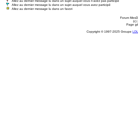
Allez au dernier message lu dans un sujet auquel vous n'avez pas participé
Allez au dernier message lu dans un sujet auquel vous avez participé
Allez au dernier message lu dans un favori
Forum MesDi
(c)
Page gé
Copyright © 1997-2025 Groupe
LD