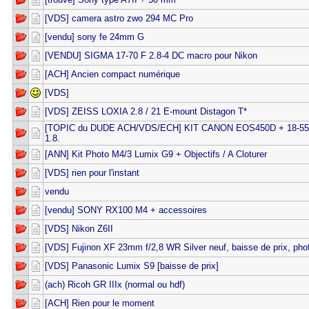
[VDS] camera astro zwo 294 MC Pro
[vendu] sony fe 24mm G
[VENDU] SIGMA 17-70 F 2.8-4 DC macro pour Nikon
[ACH] Ancien compact numérique
[VDS]
[VDS] ZEISS LOXIA 2.8 / 21 E-mount Distagon T*
[TOPIC du DUDE ACH/VDS/ECH] KIT CANON EOS450D + 18-5
1.8.
[ANN] Kit Photo M4/3 Lumix G9 + Objectifs / A Cloturer
[VDS] rien pour l'instant
vendu
[vendu] SONY RX100 M4 + accessoires
[VDS] Nikon Z6II
[VDS] Fujinon XF 23mm f/2,8 WR Silver neuf, baisse de prix, pho
[VDS] Panasonic Lumix S9 [baisse de prix]
(ach) Ricoh GR IIIx (normal ou hdf)
[ACH] Rien pour le moment