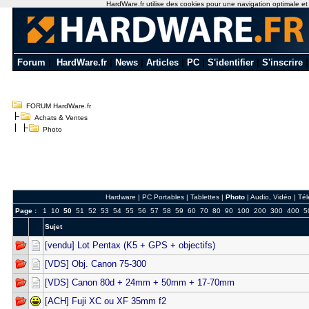
HardWare.fr utilise des cookies pour une navigation optimale et de
Forum
|
HardWare.fr
|
News
|
Articles
|
PC
|
S'identifier
|
S'inscrire
FORUM HardWare.fr
Achats & Ventes
Photo
Hardware
|
PC Portables
|
Tablettes
|
Photo
|
Audio, Vidéo
|
Tél
Page :
1
10
50
51
52
53
54
55
56
57
58
59
60
70
80
90
100
200
300
400
5
Sujet
[vendu] Lot Pentax (K5 + GPS + objectifs)
[VDS] Obj. Canon 75-300
[VDS] Canon 80d + 24mm + 50mm + 17-70mm
[ACH] Fuji XC ou XF 35mm f2