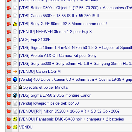
[VDS] Boitier D300 + Objectifs (17-55, 70-200) + Accessoires (Tré
[VDS] Canon 550D + 18-55 IS II + 55-250 IS II
[VDS] Sony G FE 90mm f/2.8 Macro comme neuf !
[VENDU] NEEWER 35 mm 1.2 pour Fuji-X
[ACH] Fuji X100/F
[VDS] Sigma 16mm 1.4 m4/3, Nikon 50 1.8 G + bagues et Speed
[VDS] Profoto A1X Off Camera Kit pour Sony
[VDS] Sony a5000 + Sony 50mm FE 1.8 + Samyang 35mm FE 1
[VENDU] Canon EOS-M
[Vendu] 450 Euros : Canon 6D + 50mm stm + Cosina 19-35 + grip
Objectifs et boitier Minolta
[VDS] Sigma 17-50 2.8OS monture Canon
[Vendu] lowepro flipside trek bp450
[VENDU][RP] Nikon D5200 + 18-55 VR + SD 32 Go - 200€
[VENDU] Panasonic DMC-GX80 noir + chargeur + 2 batteries
VENDU