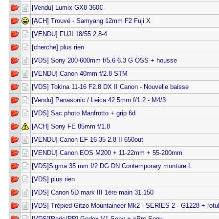
[Vendu] Lumix GX8 360€
[ACH] Trouvé - Samyang 12mm F2 Fuji X
[VENDU] FUJI 18/55 2,8-4
[cherche] plus rien
[VDS] Sony 200-600mm f/5.6-6.3 G OSS + housse
[VENDU] Canon 40mm f/2.8 STM
[VDS] Tokina 11-16 F2.8 DX II Canon - Nouvelle baisse
[Vendu] Panasonic / Leica 42.5mm f/1.2 - M4/3
[VDS] Sac photo Manfrotto + grip 6d
[ACH] Sony FE 85mm f/1.8
[VENDU] Canon EF 16-35 2.8 II 650out
[VENDU] Canon EOS M200 + 11-22mm + 55-200mm
[VDS]Sigma 35 mm f/2 DG DN Contemporary monture L
[VDS] plus rien
[VDS] Canon 5D mark III 1ère main 31.150
[VDS] Trépied Gitzo Mountaineer Mk2 - SERIES 2 - G1228 + rot
[VDS][Paris/RP] Godox V1 Sony + xPro Sony