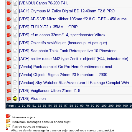
[VENDU] Canon 70-200 F4 L
[ACH] Olympus M.Zuiko Digital ED 12‑40mm F2.8 PRO
[VDS] AF-S VR Micro Nikkor 105mm f/2.8 G IF-ED - 450 euros
[VDS] FUJI X-T2 + 35MM + GRIP
[VDS] ef-m canon 32mm/1.4, speedbooster Viltrox
[VDS] Objectifs soviétiques (beaucoup, et pas que)
[VDS] Sac photo Think Tank Retrospective 10 Pinestone
[ACH] boitier russe M42 type Zenit + objectif (H44, industar etc)
[Vendu] Pack complet Go Pro Hero 9 entièrement neuf
[Vendu] Objectif Sigma 24mm f/3.5 monture L 290€
[Vendue] Sky-Watcher Star Adventurer II Package Complet WiFi
[VDS] Voigtlander Ultron 21mm f1.8
[VDS] Plus rien
Page :
1
10
50
51
52
53
54
55
56
57
58
59
60
70
80
90
100
200
300
400
5
Nouveaux sujets
Nouveaux messages dans un ancien sujet
Pas de nouveau message
Allez au dernier message lu dans un sujet auquel vous n'avez pas participé