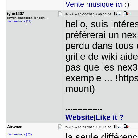
Vente musique ici
:)
tyler1207
Posté le 06-08-2016 à 00:56:04
cowan, basagotia, lenosky...
hello, suis intér
Transactions (11)
préfèrerai un nex
perdu dans tous c
grille de wiki ai
pas que les nex3-
exemple ... !http
mount)
---------------
Website
|
Like it ?
Airwave
Posté le 06-08-2016 à 21:42:56
la seule différenc
Transactions (75)