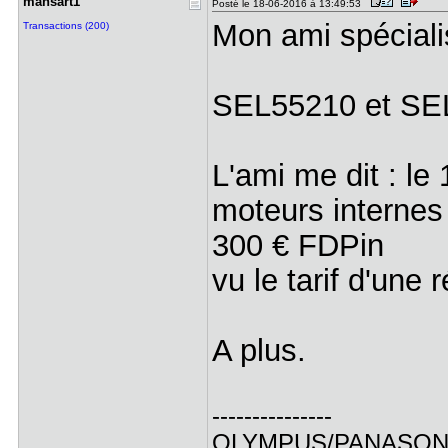
mansart1
Posté le 18-06-2016 à 13:49:53
Mon ami spécial
Transactions (200)
SEL55210 et SE
L'ami me dit : le
moteurs internes 
300 € FDPin
vu le tarif d'une 
A plus.
---------------
OLYMPUS/PANASO