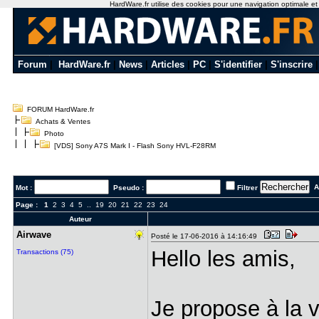
HardWare.fr utilise des cookies pour une navigation optimale et de
Forum
|
HardWare.fr
|
News
|
Articles
|
PC
|
S'identifier
|
S'inscrire
FORUM HardWare.fr
Achats & Ventes
Photo
[VDS] Sony A7S Mark I - Flash Sony HVL-F28RM
Al
Mot :
Pseudo :
Filtrer
Page :
1
2
3
4
5
..
19
20
21
22
23
24
Auteur
Airwave
Posté le 17-06-2016 à 14:16:49
Hello les amis,
Transactions (75)
Je propose à la