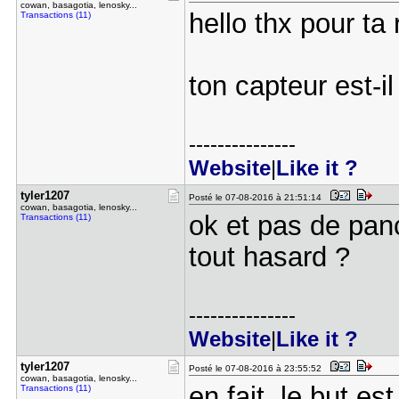
cowan, basagotia, lenosky...
hello thx pour ta
Transactions (11)
ton capteur est-i
---------------
Website
|
Like it ?
tyler1207
Posté le 07-08-2016 à 21:51:14
cowan, basagotia, lenosky...
ok et pas de pan
Transactions (11)
tout hasard ?
---------------
Website
|
Like it ?
tyler1207
Posté le 07-08-2016 à 23:55:52
cowan, basagotia, lenosky...
en fait, le but e
Transactions (11)