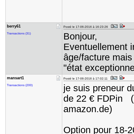
berry61
Posté le 17-06-2016 à 16:23:26
Bonjour,
Transactions (31)
Eventuellement i
âge/facture mais 
"état exceptionne
mansart1
Posté le 17-06-2016 à 17:02:11
je suis preneur d
Transactions (200)
de 22 € FDPin (s
amazon.de)
Option pour 18