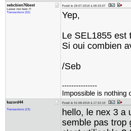
sebcbien76​best
Posté le 26-07-2016 à 08:33:07
Laisse moi faire !!!
Yep,
Transactions (32)
Le SEL1855 est t
Si oui combien a
/Seb
---------------
Impossible is nothing 
kazord44
Posté le 01-08-2016 à 17:22:10
hello, le nex 3 a
Transactions (15)
semble pas trop