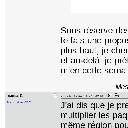
Sous réserve des 
te fais une propos
plus haut, je ch
et au-delà, je pré
mien cette semai
Mess
mansart1
Posté le 18-06-2016 à 10:42:14
J'ai dis que je p
Transactions (200)
multiplier les pa
même région pour