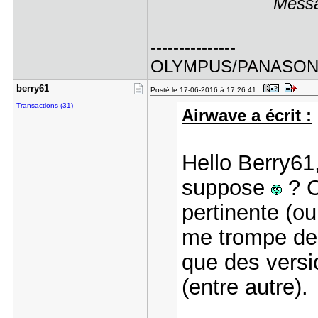
Messa
---------------
OLYMPUS/PANASO
berry61
Posté le 17-06-2016 à 17:26:41
Transactions (31)
Airwave a écrit :
Hello Berry61
suppose
? C
pertinente (ou
me trompe de
que des versi
(entre autre).