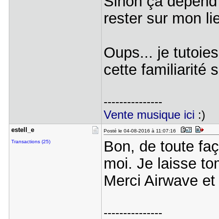
Sinon ça dépend 
rester sur mon l
Oups... je tutoie
cette familiarité 
---------------
Vente musique ici
:)
estell_e
Posté le 04-08-2016 à 11:07:16
Bon, de toute f
Transactions (25)
moi. Je laisse to
Merci Airwave e
---------------