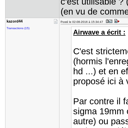
c'est utilisable 
(en vu de commen
kazord44
Posté le 02-08-2016 à 15:34:47
Transactions (15)
Airwave a écrit :
C'est stricte
(hormis l'enre
hd ...) et en e
proposé ici à v
Par contre il 
sigma 19mm o
autre) ou pas