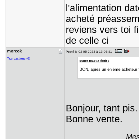
l'alimentation da
acheté préassem
reviens vers toi 
de celle ci
morcok
Posté le 02-05-2023 à 13:06:41
Transactions (6)
super-toast a écrit :
BON, après un énième acheteur fa
Bonjour, tant pis.
Bonne vente.
Mes