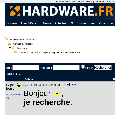
HardWare.fr utilise des cookies pour une navigation
Forum
|
HardWare.fr
|
News
|
Articles
|
PC
|
S'identifier
|
S'inscrire
FORUM HardWare.fr
Achats & Ventes
Hardware
[ACH] waterblock complet evga RTX3090 ftw3 + ABP
Mot :
Pseudo :
Filtrer
Page :
1
2
Auteur
S
super-
Posté le 19-04-2023 à 11:00:38
toas​t
Bonjour
,
Transactions
(7)
je recherche
: