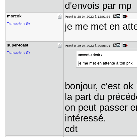
d'envois par mp
morcok
Posté le 28-04-2023 à 12:01:36
je me met en atte
Transactions (6)
super-toas​t
Posté le 29-04-2023 à 20:06:01
Transactions (7)
morcok a écrit :
je me met en attente à ton prix
bonjour, c'est ok
la part du précéd
on peut passer en
intéressé.
cdt