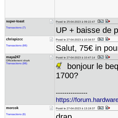
super-toas​t
Posté le 25-04-2023 à 09:22:47
UP + baisse de pr
Transactions (7)
chrispizcc
Posté le 27-04-2023 à 10:34:57
Salut, 75€ in pou
Transactions (66)
maya247
Posté le 27-04-2023 à 10:47:14
Officiellement shark
bonjour le bequ
Transactions (98)
1700?
---------------
https://forum.hardware
morcok
Posté le 27-04-2023 à 13:19:37
drap
Transactions (6)