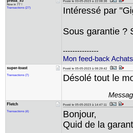
preda_93
Posté le 03-05-2023 à 22:08:36
Now in 77 !
Intéressé par "
Transactions (27)
Sous garantie ? S
---------------
Mon feed-back Achats
super-toas​t
Posté le 05-05-2023 à 08:29:42
Désolé tout le 
Transactions (7)
Message
Fletch
Posté le 05-05-2023 à 14:47:11
Bonjour,
Transactions (4)
Quid de la garant