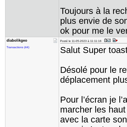
Toujours à la rec
plus envie de so
ok pour me le v
diabolikge​o
Posté le 11-05-2023 à 11:11:16
Salut Super toas
Transactions (44)
Désolé pour le re
déplacement plu
Pour l’écran je l’a
marcher les haut 
avec la carte so