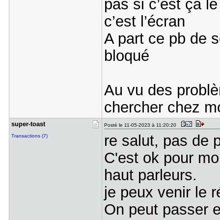
pas si c’est ça l
c’est l’écran
A part ce pb de s
bloqué
Au vu des problè
chercher chez moi
super-toas​t
Posté le 11-05-2023 à 11:20:20
re salut, pas de 
Transactions (7)
C'est ok pour moi
haut parleurs.
je peux venir le 
On peut passer e