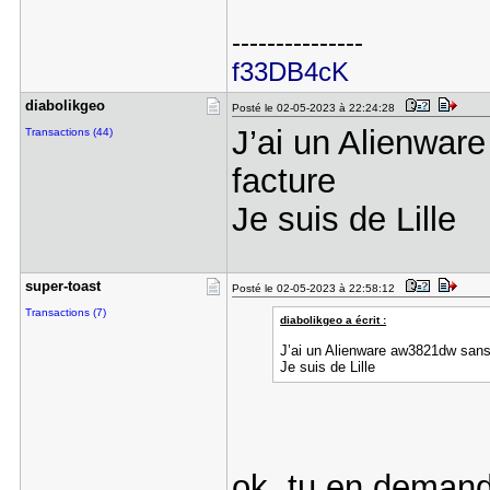
---------------
f33DB4cK
diabolikge​o
Posté le 02-05-2023 à 22:24:28
J’ai un Alienwar
Transactions (44)
facture
Je suis de Lille
super-toas​t
Posté le 02-05-2023 à 22:58:12
Transactions (7)
diabolikgeo a écrit :
J’ai un Alienware aw3821dw san
Je suis de Lille
ok, tu en demand