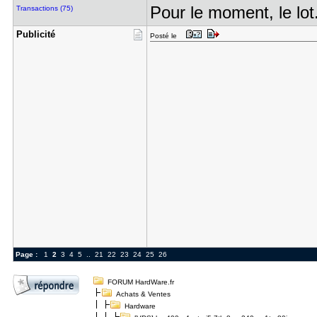
Pour le moment, le lot
Transactions (75)
Publicité
Posté le
Page :
1
2
3
4
5
..
21
22
23
24
25
26
FORUM HardWare.fr
Achats & Ventes
Hardware