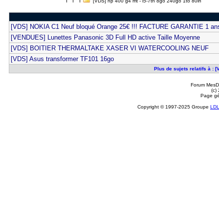
[VDS] hp 400 g4 mt - i5-7th 8go 240go 1to 80in
[VDS] NOKIA C1 Neuf bloqué Orange 25€ !!! FACTURE GARANTIE 1 an
[VENDUES] Lunettes Panasonic 3D Full HD active Taille Moyenne
[VDS] BOITIER THERMALTAKE XASER VI WATERCOOLING NEUF
[VDS] Asus transformer TF101 16go
Plus de sujets relatifs à : 
Forum MesDi
(c)
Page gé
Copyright © 1997-2025 Groupe
LD