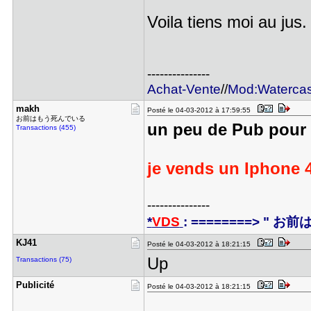
Voila tiens moi au jus.
---------------
Achat-Vente
//
Mod:Waterca
makh
Posté le 04-03-2012 à 17:59:55
お前はもう死んでいる
un peu de Pub pour 
Transactions (455)
je vends un Iphone 4
---------------
*
VDS
: ========> " お
KJ41
Posté le 04-03-2012 à 18:21:15
Up
Transactions (75)
Publicité
Posté le 04-03-2012 à 18:21:15