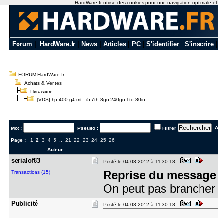
HardWare.fr utilise des cookies pour une navigation optimale et de
Forum
|
HardWare.fr
|
News
|
Articles
|
PC
|
S'identifier
|
S'inscrire
FORUM HardWare.fr
Achats & Ventes
Hardware
[VDS] hp 400 g4 mt - i5-7th 8go 240go 1to 80in
Al
Mot :
Pseudo :
Filtrer
Page :
1
2
3
4
5
..
21
22
23
24
25
26
Auteur
serialof83
Posté le 04-03-2012 à 11:30:18
Reprise du message 
Transactions (15)
On peut pas brancher 
Publicité
Posté le 04-03-2012 à 11:30:18