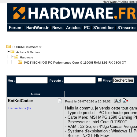
HardWare.fr utilise des c
Forum
|
HardWare.fr
|
News
|
Articles
|
PC
|
S'identifier
|
S'inscrire
FORUM HardWare.fr
Achats & Ventes
Hardware
[VDS][ECH] [06] PC Performance Core i9-11900f RAM 32G RX 6800 XT
Mot :
Pseudo :
Filtrer
Auteur
KotKotCode​c
Posté le 08-07-2026 à 15:36:02
Hello la commu, je vends cette tour ga
Transactions (0)
- Type de produit : PC fixe haute perfo
- Carte Mere: MSI MPG z590 Gaming 
- Processeur : Intel Core i9-11900F
- RAM : 32 Go, en 4*8go Corsair Ven
- Système d'exploitation : Windows 11 P
- Boitier : NZXT H5 Flow