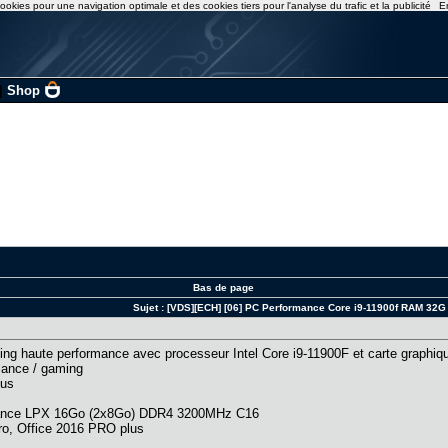
ookies pour une navigation optimale et des cookies tiers pour l'analyse du trafic et la publicité
E
|
Shop
Bas de page
Sujet :
[VDS][ECH] [06] PC Performance Core i9-11900f RAM 32
ming haute performance avec processeur Intel Core i9-11900F et carte graph
rmance / gaming
Plus
geance LPX 16Go (2x8Go) DDR4 3200MHz C16
ro, Office 2016 PRO plus