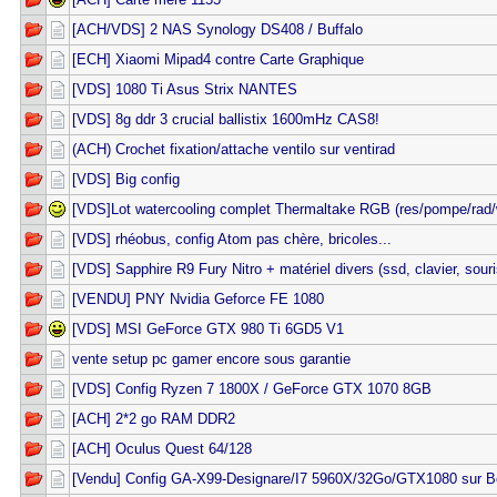
[ACH/VDS] 2 NAS Synology DS408 / Buffalo
[ECH] Xiaomi Mipad4 contre Carte Graphique
[VDS] 1080 Ti Asus Strix NANTES
[VDS] 8g ddr 3 crucial ballistix 1600mHz CAS8!
(ACH) Crochet fixation/attache ventilo sur ventirad
[VDS] Big config
[VDS]Lot watercooling complet Thermaltake RGB (res/pompe/rad/
[VDS] rhéobus, config Atom pas chère, bricoles...
[VDS] Sapphire R9 Fury Nitro + matériel divers (ssd, clavier, souri
[VENDU] PNY Nvidia Geforce FE 1080
[VDS] MSI GeForce GTX 980 Ti 6GD5 V1
vente setup pc gamer encore sous garantie
[VDS] Config Ryzen 7 1800X / GeForce GTX 1070 8GB
[ACH] 2*2 go RAM DDR2
[ACH] Oculus Quest 64/128
[Vendu] Config GA-X99-Designare/I7 5960X/32Go/GTX1080 sur B