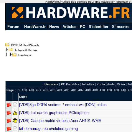
HardWare.fr utilise des cookies pour une navigation optimale et de
Forum
|
HardWare.fr
|
News
|
Articles
|
PC
|
S'identifier
|
S'inscrire
FORUM HardWare.fr
Achats & Ventes
Hardware
Hardware
|
PC Portables
|
Tablettes
|
Photo
|
Audio, Vidéo
|
Té
Page :
1
100
400
401
402
403
404
405
406
407
408
409
410
420
430
440
45
Sujet
[VDS]8go DDR4 sodimm / embout wc [DON] oldies
[VDS] Lot cartes graphiques PCIexpress
[VDS] Casque réalité virtuelle Acer AH101 WMR
kit demarrage ou evolution gaming