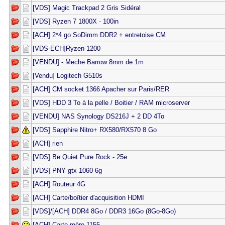
[VDS] Magic Trackpad 2 Gris Sidéral
[VDS] Ryzen 7 1800X - 100in
[ACH] 2*4 go SoDimm DDR2 + entretoise CM
[VDS-ECH]Ryzen 1200
[VENDU] - Meche Barrow 8mm de 1m
[Vendu] Logitech G510s
[ACH] CM socket 1366 Apacher sur Paris/RER
[VDS] HDD 3 To à la pelle / Boitier / RAM microserver
[VENDU] NAS Synology DS216J + 2 DD 4To
[VDS] Sapphire Nitro+ RX580/RX570 8 Go
[ACH] rien
[VDS] Be Quiet Pure Rock - 25e
[VDS] PNY gtx 1060 6g
[ACH] Routeur 4G
[ACH] Carte/boîtier d'acquisition HDMI
[VDS]/[ACH] DDR4 8Go / DDR3 16Go (8Go-8Go)
[ACH] Carte mère 1155