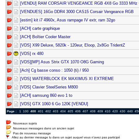
[VENDU] RAM CORSAIR VENGEANCE RGB 4X8 Go 3333 MHz 
[VENDUES] 16Go DDR4 3000 CAS15 Corsair Vengeance RGB
[estim] kit i7 4960x, Asus rampage IV extr, ram 32go
[ACH] carte graphique
[ACH] Boîtier Cooler Master
[VDS] X99 Deluxe, 5820k - 120eur, Eloop, 2x8Go TridentZ
[VDS] rx 480
[VDS][MP] Asus Strix GTX 1070 O8G Gaming
[Ach] Cg basse conso : 1050 (ti) / 950
[VDS] WATERBLOCK EK MAXIMUS XI EXTREME
[VDS] Clavier SteelSeries M800
[ACH] samsung 860 evo 1 to
[VDS] GTX 1060 6 Go 120€ [VENDU]
Page :
1
100
400
401
402
403
404
405
406
407
408
409
410
420
430
440
45
Nouveaux sujets
Nouveaux messages dans un ancien sujet
Pas de nouveau message
Allez au dernier message lu dans un sujet auquel vous n'avez pas participé