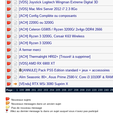
[VDS] Joystick Logitech Wingman Extreme Digital 3D
[VDS] Mac Mini Server 2012 i7 2.3 8Go
[ACH] Config Complète ou composants
[ACH] 2200G ou 3200G
[ACH] Celeron G5905 / Ryzen 3200G/ 2x4go DDR4 2666
[ACH] Ryzen 3 3200G, Corsair K63 Wireless
[ACH] Ryzen 3 3200G
À fermer merci
[ACH] Thermalright HR02+ [Trouvé! à supprimer]
[VDS] AMD RX 6900 XT
[ANNULE] Pack PS5 Edition standard + jeux + accessoires
Alim Seasonic 80+, Asus Prime Z590-V, Core i3 10100F & RAM
[VEndu] RTX MSi 3080 Suprim X
Page :
1
100
200
201
202
203
204
205
206
207
208
209
210
220
230
240
2
Nouveaux sujets
Nouveaux messages dans un ancien sujet
Pas de nouveau message
Allez au dernier message lu dans un sujet auquel vous n'avez pas participé