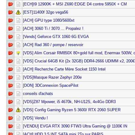
[ECH]I9 12900K + MSI Z690 EDGE D4 contre 5950X + CM
[EST]11400f 32go vega56
[ACH] GPU type 1080/5600xt
[ACH] 3060 Ti / 3070 ... Propalez !
[Vends] Geforce GTX 1060 6G EVGA
[ACH] Rad 360 / pompe / reservoir
[VDS] Alim Corsair RM850X 80+gold full mod, Enermax 500W,
[VDS] Crucial 64GB Kit (2x 32GB) DDR4-2666 UDIMM x2, 200€ 
[ACH] Recherche Carte Mère Socket 1150 Intel
[VDS]Masque Razer Zephyr 200e
[DON] 3DConnexion SpacePilot
conseils d'achats
[VDS]Z87 Mpower, i5 4670k, NH-U12S, 4x4Go DDR3
[VDS] Config Gaming Ryzen 5 3600/ RTX 2060 SUPER
[VDS] Vendu !
[VENDU] EVGA RTX 3090 FTW3 Ultra Gaming @ 1100€ IN
[ACH] HDD 3,5 INT SATA mini 2To sur PARIS