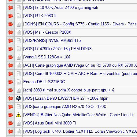
[VDS] I7 10700K,Asus Z490 e gaming wifi
[VDS] RTX 2080Ti
[DONS] EN COURS - Config S775 - Config 1155 - Divers - Paris
[VDS] Msi - Creator P100X
[VDS/PARIS] NVMe PM961 1To
[VDS] I7 4790k+Z97+ 16g RAM DDR3
[Vendu] SSD 128Go = 10€
[ACH] Carte graphique AMD (Vega 64 ou Rx 5700 ou RX 5700 X
[VDS] Core I9-10900X + CM + AIO + Ram + 6 ventilos (push-pul
Ecrans DELL S2716DG
[ech] 3080 ti msi suprim X contre plus petit gpu + €
[VDS] Écran BenQ EW277HDR 27" - 100€ fdpin
[VDS]carte graphique AMD RX570 4GO - 120€
[VENDU] Boîtier Neo Qube MetallicGear White - Copie Lian Li
[VDS] Asus Dual Mini 3060 Ti
[VDS] Logitech K740, Boitier NZXT H2, Ecran ViewSonic VX2