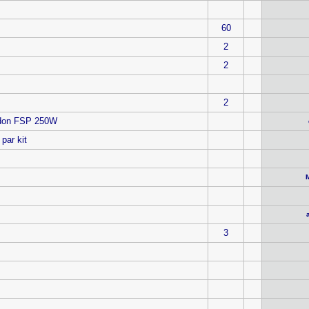
60
2
2
2
 don FSP 250W
par kit
3