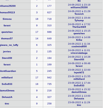
flit
24-06-2022 à 23:19
illiams29​200
2
177
williams29​200
24-06-2022 à 21:29
thomas5911​3
3
627
Teovich
24-06-2022 à 19:44
Simsou
18
718
Tyhump
24-06-2022 à 17:52
farast
9
310
TheGarth69
24-06-2022 à 15:15
qwetchee
17
688
qwetchee
24-06-2022 à 14:06
thomas57
14
649
Kr0w
24-06-2022 à 11:34
iwara_n​o_luffy
6
325
coolmind00​0
24-06-2022 à 11:01
jerries
2
135
vincerutab​aga
24-06-2022 à 10:28
StornXIII
2
194
StornXIII
24-06-2022 à 09:48
farast
1
169
farast
23-06-2022 à 22:00
ilentGuar​dian
5
245
lepoitt72
23-06-2022 à 21:55
m0billard
17
942
m0billard
23-06-2022 à 17:44
SoSo933
18
735
SoSo933
23-06-2022 à 15:32
dams43mwa
9
216
dams43mwa
23-06-2022 à 13:00
DeluuziA
4
327
Deluuzia
23-06-2022 à 11:29
tinc
9
258
tinc