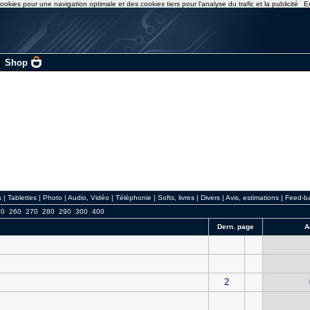
ookies pour une navigation optimale et des cookies tiers pour l'analyse du trafic et la publicité
E
|
Shop
s
|
Tablettes
|
Photo
|
Audio, Vidéo
|
Téléphonie
|
Softs, livres
|
Divers
|
Avis, estimations
|
Feed-b
50
260
270
280
290
300
400
Dern. page
A
2