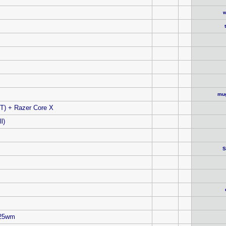
w
mug
T) + Razer Core X
l)
S
025wm