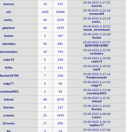
26-06-2022 à 17:01
kazcou
10
470
kazcou
26-06-2022 à 14:16
xCt
2365
25998
minwen69
26-06-2022 à 13:18
smilo_
65
2255
smilo_
26-06-2022 à 10:51
gibehem
40
1670
nonok_benc​hmark
26-06-2022 à 10:49
foxbat
2
367
foxbat
25-06-2022 à 22:57
sbastitou
50
981
BZHFOREVER​87
25-06-2022 à 22:55
desmond1er
24
763
verballes
25-06-2022 à 19:08
radis72
5
229
radis72
25-06-2022 à 18:52
Kr0w
2
141
kwill
25-06-2022 à 17:14
Maxime3370​0
7
226
Poulpemala​de
25-06-2022 à 14:20
edgy77
0
69
edgy77
25-06-2022 à 12:46
astroboy06​01
2
93
astroboy06​01
25-06-2022 à 11:51
linkool
98
3076
linkool
25-06-2022 à 10:03
Korials
0
137
Korials
25-06-2022 à 08:46
croustx
31
1945
Luiser
25-06-2022 à 08:10
JCosmic
17
858
logthec77
25-06-2022 à 07:04
flit
0
53