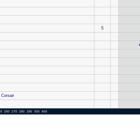
5
 Corsair
50
260
270
280
290
300
400