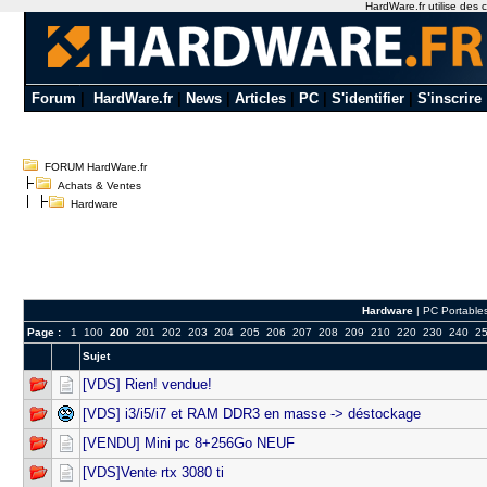
HardWare.fr utilise des c
Forum
|
HardWare.fr
|
News
|
Articles
|
PC
|
S'identifier
|
S'inscrire
FORUM HardWare.fr
Achats & Ventes
Hardware
Hardware
|
PC Portable
Page :
1
100
200
201
202
203
204
205
206
207
208
209
210
220
230
240
2
Sujet
[VDS] Rien! vendue!
[VDS] i3/i5/i7 et RAM DDR3 en masse -> déstockage
[VENDU] Mini pc 8+256Go NEUF
[VDS]Vente rtx 3080 ti