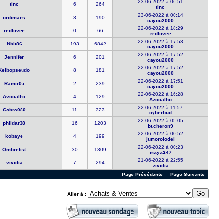
23-06-2022 à 06:51
tinc
6
264
tinc
23-06-2022 à 00:14
ordimans
3
190
cayou2000
22-06-2022 à 18:29
redfiivee
0
66
redfiivee
22-06-2022 à 17:53
Nblt86
193
6842
cayou2000
22-06-2022 à 17:52
Jennifer
6
201
cayou2000
22-06-2022 à 17:52
Kelbopseud​o
8
181
cayou2000
22-06-2022 à 17:51
Ramir0u
2
239
cayou2000
22-06-2022 à 16:28
Avocalho
4
129
Avocalho
22-06-2022 à 11:57
Cobra080
11
323
cyberbud
22-06-2022 à 05:05
phildar38
16
1203
bucheron9
22-06-2022 à 00:52
kobaye
4
199
jumorolode​l
22-06-2022 à 00:23
Ombrefist
30
1309
maya247
21-06-2022 à 22:55
vividia
7
294
vividia
Page Précédente
Page Suivante
Aller à :