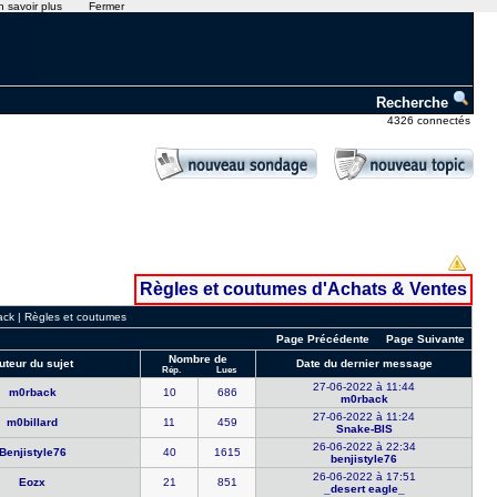
n savoir plus
Fermer
Recherche
4326 connectés
Règles et coutumes d'Achats & Ventes
ack
|
Règles et coutumes
Page Précédente
Page Suivante
Nombre de
uteur du sujet
Date du dernier message
Rép.
Lues
27-06-2022 à 11:44
m0rback
10
686
m0rback
27-06-2022 à 11:24
m0billard
11
459
Snake-BIS
26-06-2022 à 22:34
Benjistyle​76
40
1615
benjistyle​76
26-06-2022 à 17:51
Eozx
21
851
_desert ea​gle_