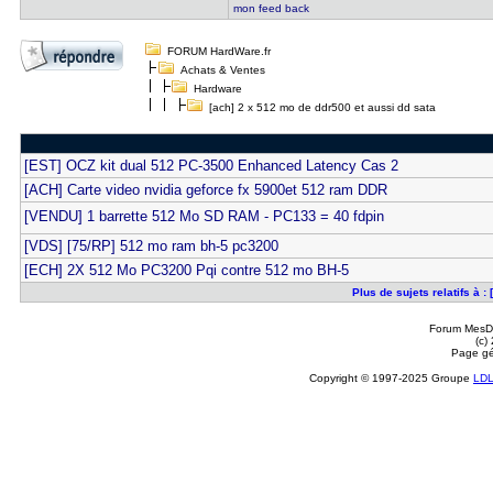
mon feed back
FORUM HardWare.fr
Achats & Ventes
Hardware
[ach] 2 x 512 mo de ddr500 et aussi dd sata
[EST] OCZ kit dual 512 PC-3500 Enhanced Latency Cas 2
[ACH] Carte video nvidia geforce fx 5900et 512 ram DDR
[VENDU] 1 barrette 512 Mo SD RAM - PC133 = 40 fdpin
[VDS] [75/RP] 512 mo ram bh-5 pc3200
[ECH] 2X 512 Mo PC3200 Pqi contre 512 mo BH-5
Plus de sujets relatifs à 
Forum MesDi
(c)
Page gé
Copyright © 1997-2025 Groupe
LD