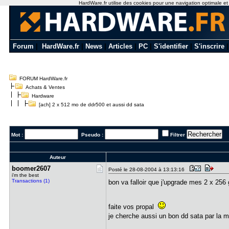
HardWare.fr utilise des cookies pour une navigation optimale et de
Forum
|
HardWare.fr
|
News
|
Articles
|
PC
|
S'identifier
|
S'inscrire
FORUM HardWare.fr
Achats & Ventes
Hardware
[ach] 2 x 512 mo de ddr500 et aussi dd sata
Mot :
Pseudo :
Filtrer
Auteur
boomer2607
Posté le 28-08-2004 à 13:13:16
i'm the best
Transactions (1)
bon va falloir que j'upgrade mes 2 x 256
faite vos propal
je cherche aussi un bon dd sata par l