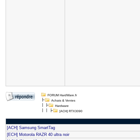
FORUM HardWare.fr
Achats & Ventes
Hardware
[ACH] RTX3090
[ACH] Samsung SmartTag
[ECH] Motorola RAZR 40 ultra noir