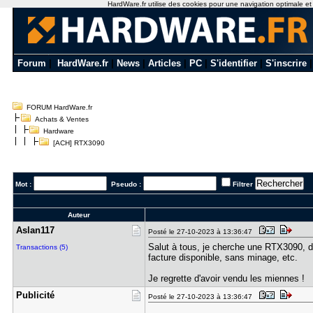
HardWare.fr utilise des cookies pour une navigation optimale et de
Forum
|
HardWare.fr
|
News
|
Articles
|
PC
|
S'identifier
|
S'inscrire
FORUM HardWare.fr
Achats & Ventes
Hardware
[ACH] RTX3090
Mot :
Pseudo :
Filtrer
Auteur
Aslan117
Posté le 27-10-2023 à 13:36:47
Salut à tous, je cherche une RTX3090, d
Transactions (5)
facture disponible, sans minage, etc.
Je regrette d'avoir vendu les miennes !
Publicité
Posté le 27-10-2023 à 13:36:47