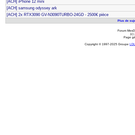
[ACH] iPhone 12 mini
[ACH] samsung odyssey ark
[ACH] 2x RTX3090 GV-N3090TURBO-24GD - 2500€ pièce
Plus de suj
Forum MesDi
(c)
Page gé
Copyright © 1997-2025 Groupe
LD