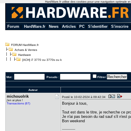
HardWare.fr utilise des cookies pour une navigation optimale et de
Forum
|
HardWare.fr
|
News
|
Articles
|
PC
|
S'identifier
|
S'inscrire
FORUM HardWare.fr
Achats & Ventes
Hardware
[ACH] i7 3770 ou 3770s ou k
Mot :
Pseudo :
Filtrer
Auteur
michouolri​k
Posté le 10-02-2024 à 09:42:34
j'en ai plus !
Bonjour à tous,
Transactions (67)
Tout est dans le titre, je recherche ce pr
Je n'ai pas besoin du rad sauf s'il n'est 
Bon weekend
---------------