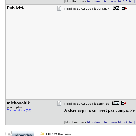
[Mon Feedback
http://forum.hardware.fr/hfr/Achat [.
Publicité
Posté le 10-02-2024 à 09:42:34
michouolri​k
Posté le 10-02-2024 à 11:54:18
j'en ai plus !
A clore svp ma cm n'est pas compatible 
Transactions (67)
---------------
[Mon Feedback
http://forum.hardware.fr/hfr/Achat [.
FORUM HardWare.fr