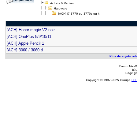
Achats & Ventes
Hardware
[ACH] i7 3770 ou 3770s ou k
[ACH] Honor magic V2 noir
[ACH] OnePlus 8/9/10/11
[ACH] Apple Pencil 1
[ACH] 3060 / 3060 ti
Plus de sujets rel
Forum MesDi
(c)
Page gé
Copyright © 1997-2025 Groupe
LD