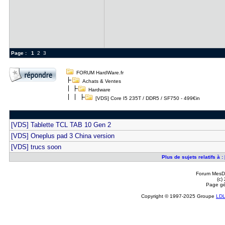
Page :
1
2
3
FORUM HardWare.fr
Achats & Ventes
Hardware
[VDS] Core I5 235T / DDR5 / SF750 - 499€in
[VDS] Tablette TCL TAB 10 Gen 2
[VDS] Oneplus pad 3 China version
[VDS] trucs soon
Plus de sujets relatifs à 
Forum MesDi
(c)
Page gé
Copyright © 1997-2025 Groupe
LD