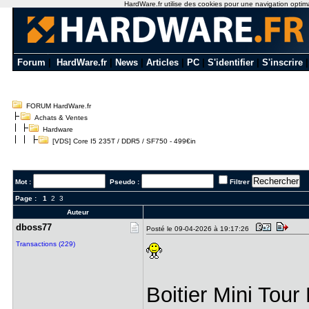
HardWare.fr utilise des cookies pour une navigation optimale
Forum
|
HardWare.fr
|
News
|
Articles
|
PC
|
S'identifier
|
S'inscrire
FORUM HardWare.fr
Achats & Ventes
Hardware
[VDS] Core I5 235T / DDR5 / SF750 - 499€in
Mot :
Pseudo :
Filtrer
Page :
1
2
3
Auteur
dboss77
Posté le 09-04-2026 à 19:17:26
Transactions (229)
Boitier Mini Tou