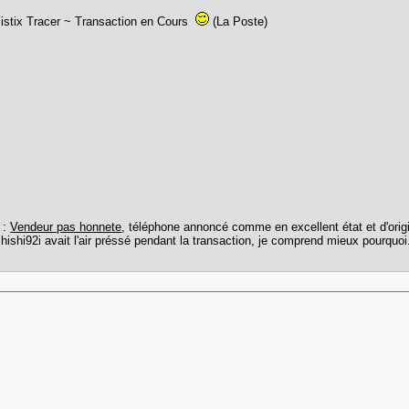
istix Tracer ~ Transaction en Cours
(La Poste)
i
:
Vendeur pas honnete
, téléphone annoncé comme en excellent état et d'origi
 shishi92i avait l'air préssé pendant la transaction, je comprend mieux pourquo