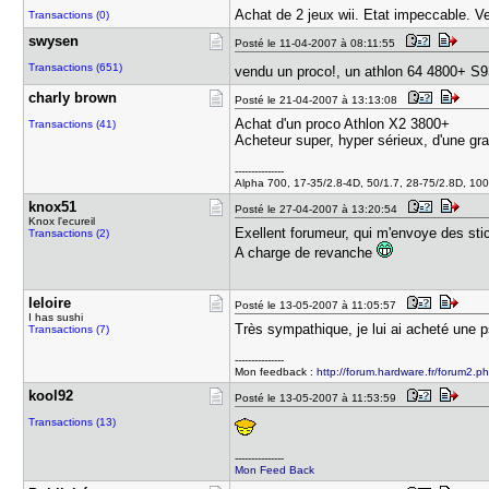
Achat de 2 jeux wii. Etat impeccable. V
Transactions (0)
swysen
Posté le 11-04-2007 à 08:11:55
Transactions (651)
vendu un proco!, un athlon 64 4800+ S
charly bro​wn
Posté le 21-04-2007 à 13:13:08
Achat d'un proco Athlon X2 3800+
Transactions (41)
Acheteur super, hyper sérieux, d'une gra
---------------
Alpha 700, 17-35/2.8-4D, 50/1.7, 28-75/2.8D, 
knox51
Posté le 27-04-2007 à 13:20:54
Knox l'ecureil
Exellent forumeur, qui m'envoye des st
Transactions (2)
A charge de revanche
leloire
Posté le 13-05-2007 à 11:05:57
I has sushi
Très sympathique, je lui ai acheté une p
Transactions (7)
---------------
Mon feedback :
http://forum.hardware.fr/forum2.ph
kool92
Posté le 13-05-2007 à 11:53:59
Transactions (13)
---------------
Mon Feed Back