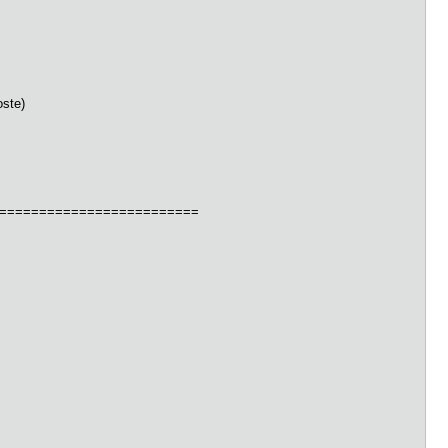
ste)
=========================