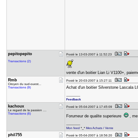
pepitopepi​to
Posté le 13-03-2007 à 11:52:23
Transactions (2)
vente d'un boitier Lian Li V1100+, pai
Rmb
Posté le 20-03-2007 à 15:27:11
Citoyen du sud-ouest...
Achat d'un boitier Silverstone Lascala 
Transactions (9)
---------------
Feedback
kachoux
Posté le 05-04-2007 à 17:45:09
Le regard de la passion ....
Transactions (6)
Forumeur de qualite superieure
, me
---------------
Mon feed
*_*
Mes Achats / Vente
phil755
Posté le 05-04-2007 à 18:56:20