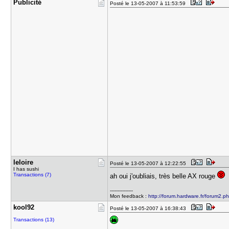
Publicité
Posté le 13-05-2007 à 11:53:59
leloire
Posté le 13-05-2007 à 12:22:55
I has sushi
Transactions (7)
ah oui j'oubliais, très belle AX rouge
---------------
Mon feedback :
http://forum.hardware.fr/forum2.ph
kool92
Posté le 13-05-2007 à 16:38:43
Transactions (13)