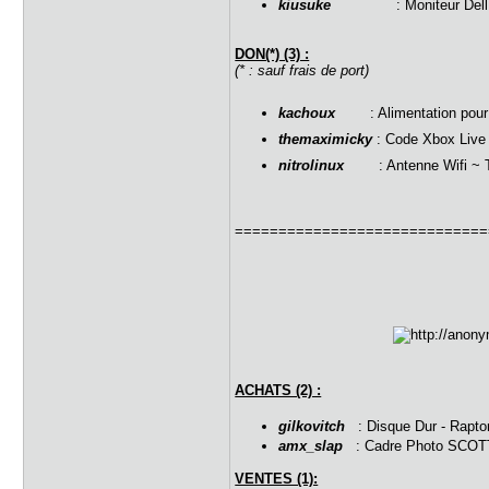
kiusuke
: Moniteur Dell 240
DON(*) (3) :
(* : sauf frais de port)
kachoux
: Alimentation pour
themaximicky
: Code Xbox Live
nitrolinux
: Antenne Wifi ~ T
=============================
ACHATS (2) :
gilkovitch
: Disque Dur - Raptor
amx_slap
: Cadre Photo SCOTT
VENTES (1):