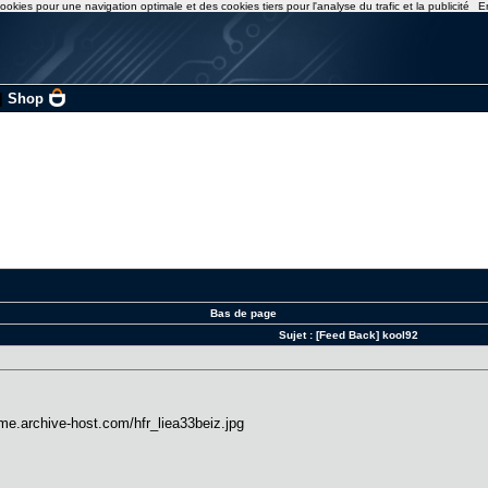
ookies pour une navigation optimale et des cookies tiers pour l'analyse du trafic et la publicité
E
|
Shop
Bas de page
Sujet :
[Feed Back] kool92