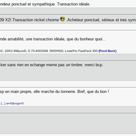
endeur ponctuel et sympathique. Transaction idéale.
939 X2!.Transaction nickel chrome
.Acheteur ponctuel, sérieux et tres sy
nde amabilité, une transaction idéale, que du bonheur quoi...
100/2, 100/2.8MacroD, S 70-400SSM, 5600HSD, LowePro FastPack 350
[Feed Back]
icker sans rien en echange meme pas un timbre. merci bcp.
sp en main propre, elle marche du tonnerre. Bref, que du bon !
 [...] w=0&nojs=0