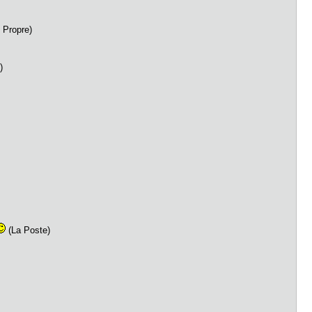
 Propre)
)
(La Poste)