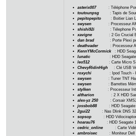
asterix007
: Téléphone Portab
toutounpsg
: Tapis de Souris 
pepitopepito
: Boitier Lian Li
swysen
: Processeur AMD 64
shishi92i
: Télephone Portabl
xavigne
: 2 Go Crucial Balli
dan brad
: Porte Plexi pour 
deathvader
: Processeur Athl
KennYMcCormick
: HDD Seaga
lunatic
: HDD Seagate 500G
leo512
: Carte Micro SD-HC
ChevyRidinHigh
: Clé USB Ver
roxychi
: Ipod Touch - 8 G
swysen
: Tuner TNT Happau
swysen
: Barrettes Mémoire 
stylken
: Processeur Intel C
altharion
: 2 X HDD Samsung 
alex-yz 250
: Corsair XMS2 4 
jossbob88
: HDD Seagate 400
2gui22
: Nas Dlink DNS 323 +
sopsop
: HDD Vélociraptor 1
hoarau76
: HDD Seagate 1.50
cedric_online
: Carte Vidéo 
ambroisec
: Moniteur Dell U