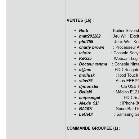
VENTES (16) :
Rmb
: Boitier Silverstone 
matt201282
: Jeu Wii : Excite
phil755
: Jeux Wii : Kororin
charly brown
: Processeur AMD
leloire
: Console Sony PSP 
KiKi35
: Webcam Logitech Q
Docteur tenma
: Console Ninte
s@ms
: HDD Seagate 250Go
mollusk
: Ipod Touch - 8 
silas75
: Asus EEEPC 701 
djmonster
: Clé USB Imatio
Belial9
: Médion E1210 ~ T
snipeangel
: HDD Seagate 1
Alexis_91l
: iPhone 3Gs 32
BA107l
: SoundBar Dell Ay
LeCeDl
: Samsung Galaxy N
COMMANDE GROUPEE (1) :