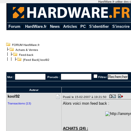
HardWare.fr utilise des c
Forum
|
HardWare.fr
|
News
|
Articles
|
PC
|
S'identifier
|
S'inscrire
FORUM HardWare.fr
Achats & Ventes
Feed-back
[Feed Back] kool92
Mot :
Pseudo :
Filtrer
Auteur
kool92
Posté le 15-02-2007 à 19:21:50
Alors voici mon feed back :
Transactions (13)
ACHATS (24) :